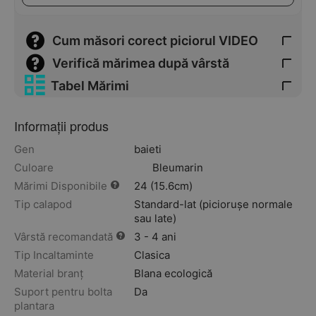
Cum măsori corect piciorul VIDEO
Verifică mărimea după vârstă
Tabel Mărimi
Informații produs
Gen
baieti
Culoare
Bleumarin
Mărimi Disponibile
24 (15.6cm)
Tip calapod
Standard-lat (piciorușe normale
sau late)
Vârstă recomandată
3 - 4 ani
Tip Incaltaminte
Clasica
Material branț
Blana ecologică
Suport pentru bolta
Da
plantara