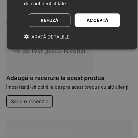
de confidențialitate
Se recomanda a fi purtat intre 5°C si -10°C
Recenzii
REFUZĂ
ACCEPTĂ
ARATĂ DETALIILE
Nu au fost găsite recenzii
Adaugă o recenzie la acest produs
Împărtășiți-vă opiniile despre acest produs cu alți clienți
Scrie o recenzie