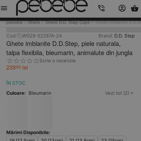
Meniu
Caută
Cos
Account
Contacts
pebebe
Ghete
Ghete D.D. Step Copii
Ghete imblanite D.D.St
/
/
/
Cod:
W029-52287A-24
Brand:
D.D. Step
Ghete imblanite D.D.Step, piele naturala,
talpa flexibila, bleumarin, animalute din jungla
Scrie o recenzie
239
lei
90
ÎN STOC
Culoare:
Bleumarin
Vezi tot (2)
Mărimi Disponibile:
19 (12.5cm)
20 (13cm)
21 (13.8cm)
23 (15cm)