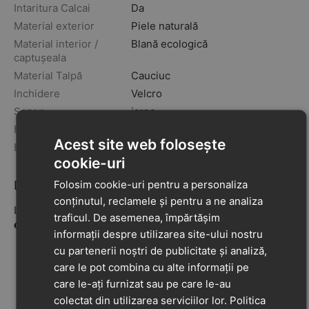
Intaritura Calcai
Da
Material exterior
Piele naturală
Material interior /
Blană ecologică
captușeala
Material Talpă
Cauciuc
Inchidere
Velcro
Sezon
iarna
Fabricat în
Ungaria
Acest site web folosește
Brand
D.D. Step
cookie-uri
Descriere
Folosim cookie-uri pentru a personaliza
conținutul, reclamele și pentru a ne analiza
La acest model, din cauza grosimii blanitei, recomandam
traficul. De asemenea, împărtășim
o toleranta intre 0.5 cm si 1 cm.
informații despre utilizarea site-ului nostru
Ghete pentru copii cu înveliș exterior
cu partenerii noștri de publicitate și analiză,
Căptușeală din blană la interior
care le pot combina cu alte informații pe
Recomandat pentru picioare normale/late
care le-ați furnizat sau pe care le-au
Recomandat pentru picioare normale/late
colectat din utilizarea serviciilor lor.
Politica