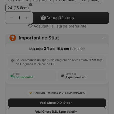
24 (15.6cm)
+
−
Adaugă în coș
Adăugați la lista de preferințe
Important de Stiut
24
Mărimea
are
15,6 cm
la interior
Se recomandă un spațiu de creștere de aproximativ
1 cm
față
de lungimea tălpii piciorului.
STOC
LIVRARE
Stoc disponibil
Expediem Luni
PARTENER OFICIAL D.D. STEP ROMÂNIA
Vezi Ghete D.D. Step
Vezi Ghete D.D. Step baieti