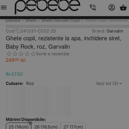
Meniu
Caută
Cos
Account
Contacts
pebebe
Ghete
Ghete Garvalin Copii
Ghete copii, rezistente 
/
/
/
Cod:
241331-C032-25
Brand:
Garvalin
Ghete copii, rezistente la apa, inchidere siret,
Baby Rock, roz, Garvalin
Scrie o recenzie
249
lei
90
ÎN STOC
Culoare:
Roz
Vezi tot (3)
Mărimi Disponibile:
25 (16cm)
26 (16.5cm)
27 (17cm)