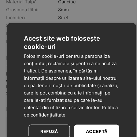
Material Talpă
Cauciuc
Grosimea tălpii
8mm
Inchidere
Siret
Sezon
primavara
toamna
Fabricat în
Spania
Acest site web folosește
Brand
Garvalin
cookie-uri
Folosim cookie-uri pentru a personaliza
Descriere
conținutul, reclamele și pentru a ne analiza
Tip Calapod: Standard (picioruse normale); Culoare: Roz;
traficul. De asemenea, împărtășim
Material branț: Alte materiale; Material exterior: Piele
informații despre utilizarea site-ului nostru
ecologica si material textil; Tip captuseala: Alte materiale;
cu partenerii noștri de publicitate și analiză,
Material Talpă: Cauciuc; Grosimea tălpii: 8mm; Inchidere:
care le pot combina cu alte informații pe
Siret; Brand: Garvalin
care le-ați furnizat sau pe care le-au
colectat din utilizarea serviciilor lor.
Politica
Recenzii
de confidențialitate
REFUZĂ
ACCEPTĂ