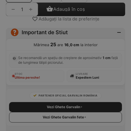
+
−
Adaugă în coș
Adăugați la lista de preferințe
Important de Stiut
25
Mărimea
are
16,0 cm
la interior
Se recomandă un spațiu de creștere de aproximativ
1 cm
față
de lungimea tălpii piciorului.
STOC
LIVRARE
Ultima pereche!
Expediem Luni
PARTENER OFICIAL GARVALIN ROMÂNIA
Vezi Ghete Garvalin
Vezi Ghete Garvalin fete