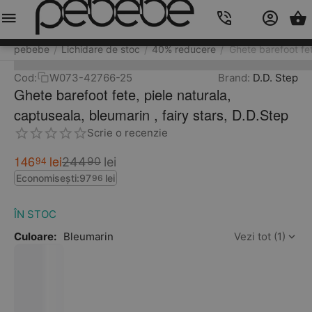
Meniu
Caută
Cos
Account
Contacts
pebebe
Lichidare de stoc
40% reducere
Ghete barefoot fet
/
/
/
Cod:
W073-42766-25
Brand:
D.D. Step
Ghete barefoot fete, piele naturala,
captuseala, bleumarin , fairy stars, D.D.Step
Scrie o recenzie
146
lei
94
244
lei
90
Economisești:
97
lei
96
ÎN STOC
Culoare:
Bleumarin
Vezi tot (1)