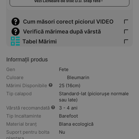
Vezi Lichidare de stoc D.D. Step fete
Cum măsori corect piciorul VIDEO
Verifică mărimea după vârstă
Tabel Mărimi
Informații produs
Gen
Fete
Culoare
Bleumarin
Mărimi Disponibile
25 (16cm)
Tip calapod
Standard-lat (piciorușe normale
sau late)
Vârstă recomandată
3 - 4 ani
Tip Incaltaminte
Barefoot
Material branț
Blana ecologică
Suport pentru bolta
Nu
plantara