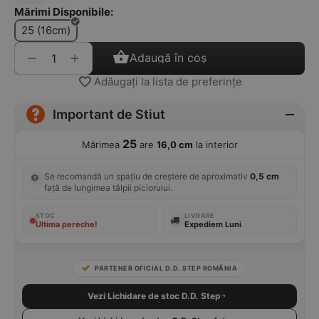
Mărimi Disponibile:
25 (16cm)
+
−
Adaugă în coș
Adăugați la lista de preferințe
Important de Stiut
25
Mărimea
are
16,0 cm
la interior
Se recomandă un spațiu de creștere de aproximativ
0,5 cm
față de lungimea tălpii piciorului.
STOC
LIVRARE
Ultima pereche!
Expediem Luni
PARTENER OFICIAL D.D. STEP ROMÂNIA
Vezi Lichidare de stoc D.D. Step