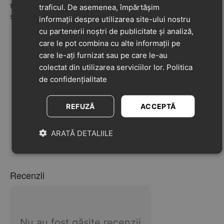
tendoanelor și oaselor, contribuind astfel la o dezvoltare
traficul. De asemenea, împărtășim
sănătoasă a piciorului.
informații despre utilizarea site-ului nostru
cu partenerii noștri de publicitate și analiză,
Branț "zero drop"
– fără diferență de înălțime între
care le pot combina cu alte informații pe
degete și călcâi, oferind o postură naturală și corectă.
care le-ați furnizat sau pe care le-au
Interval de temperatură recomandat:
între 5°C și
-10°C, pentru confort în sezonul rece.
colectat din utilizarea serviciilor lor.
Politica
de confidențialitate
Talpă fluorescentă
– strălucește în întuneric după
expunerea la soare sau lumina puternică (chiar și
UV).
REFUZĂ
ACCEPTĂ
Recomandat pentru picioare normale/late
, pentru o
potrivire confortabilă și sigură.
ARATĂ DETALIILE
Protecție suplimentară pentru degetele de la
picioare
, oferind siguranță în timpul mersului.
Recenzii
Nu au fost găsite recenzii