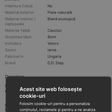
Intaritura Calcai
Nu
Material exterior
Piele naturală
Material interior /
Blană ecologică
captușeala
Material Talpă
Cauciuc
Grosimea tălpii
8mm
Inchidere
Velcro
Sezon
iarna
Fabricat în
Ungaria
Brand
D.D. Step
Descriere
La acest model, din cauza grosimii blanitei, recomandam
Acest site web folosește
o toleranta intre 0.5 cm si 1 cm.
cookie-uri
Talpa acestor pantofi se adaptează perfect formei
Folosim cookie-uri pentru a personaliza
piciorului, oferind o senzație autentică de mers desculț.
conținutul, reclamele și pentru a ne analiza
Fiecare pas permite activarea completă a mușchilor,