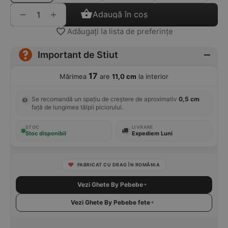
+
−
Adaugă în coș
Adăugați la lista de preferințe
Important de Stiut
17
Mărimea
are
11,0 cm
la interior
Se recomandă un spațiu de creștere de aproximativ
0,5 cm
față de lungimea tălpii piciorului.
STOC
LIVRARE
Stoc disponibil
Expediem Luni
FABRICAT CU DRAG ÎN ROMÂNIA
Vezi Ghete By Pebebe
Vezi Ghete By Pebebe fete