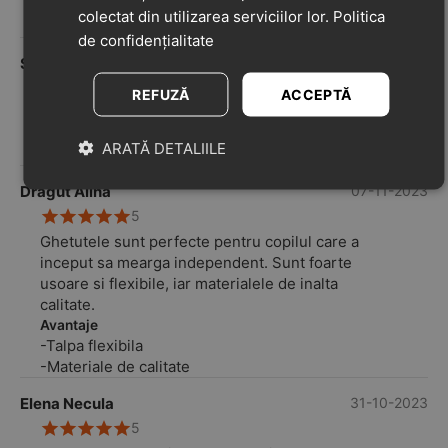
Avantaje
colectat din utilizarea serviciilor lor.
Politica
Minunați!
de confidențialitate
Sub Anonimat
20-11-2023
5
REFUZĂ
ACCEPTĂ
Sunt foarte usor de incaltat si par comode
pentru copil.
ARATĂ DETALIILE
Avantaje
Dragut Alina
07-11-2023
5
Ghetutele sunt perfecte pentru copilul care a
inceput sa mearga independent. Sunt foarte
usoare si flexibile, iar materialele de inalta
calitate.
Avantaje
-Talpa flexibila
-Materiale de calitate
Elena Necula
31-10-2023
5