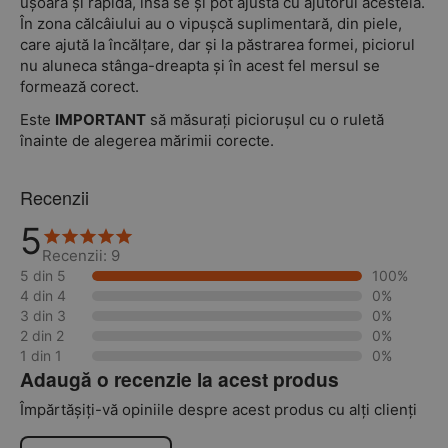
ușoară și rapidă, însă se și pot ajusta cu ajutorul acesteia.
În zona călcâiului au o vipușcă suplimentară, din piele,
care ajută la încălțare, dar și la păstrarea formei, piciorul
nu aluneca stânga-dreapta și în acest fel mersul se
formează corect.
Este
I
MPORTANT
să măsurați piciorușul cu o ruletă
înainte de alegerea mărimii corecte.
Recenzii
5
Recenzii: 9
5 din 5
100%
4 din 4
0%
3 din 3
0%
2 din 2
0%
1 din 1
0%
Adaugă o recenzie la acest produs
Împărtășiți-vă opiniile despre acest produs cu alți clienți