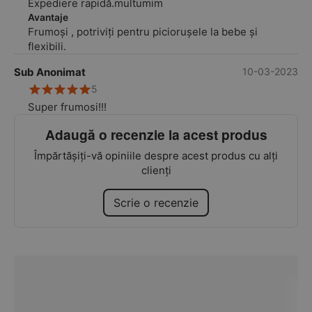
Expediere rapidă.multumim
Avantaje
Frumoși , potriviți pentru piciorușele la bebe și
flexibili.
Sub Anonimat
10-03-2023
5
Super frumosi!!!
Adaugă o recenzie la acest produs
Împărtășiți-vă opiniile despre acest produs cu alți
clienți
Scrie o recenzie