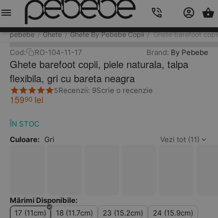
Meniu
Caută
Cos
Account
Contacts
pebebe
Ghete
Ghete By Pebebe Copii
Ghete barefoot copii,
/
/
/
Cod:
RO-104-11-17
Brand:
By Pebebe
Ghete barefoot copii, piele naturala, talpa
flexibila, gri cu bareta neagra
Recenzii: 9
Scrie o recenzie
5
159
lei
90
ÎN STOC
Culoare:
Gri
Vezi tot (11)
Mărimi Disponibile:
17 (11cm)
18 (11.7cm)
23 (15.2cm)
24 (15.9cm)