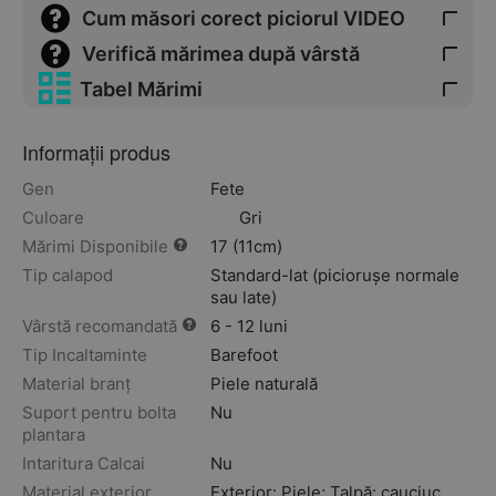
Cum măsori corect piciorul VIDEO
Verifică mărimea după vârstă
Tabel Mărimi
Informații produs
Gen
Fete
Culoare
Gri
Mărimi Disponibile
17 (11cm)
Tip calapod
Standard-lat (piciorușe normale
sau late)
Vârstă recomandată
6 - 12 luni
Tip Incaltaminte
Barefoot
Material branț
Piele naturală
Suport pentru bolta
Nu
plantara
Intaritura Calcai
Nu
Material exterior
Exterior: Piele; Talpă: cauciuc.