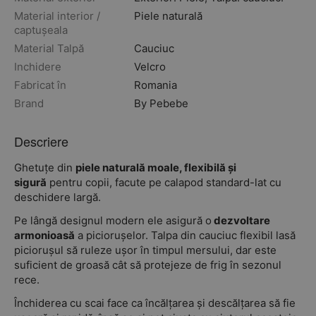
Material interior /
Piele naturală
captușeala
Material Talpă
Cauciuc
Inchidere
Velcro
Fabricat în
Romania
Brand
By Pebebe
Descriere
Ghetuțe din
piele naturală moale, flexibilă și
sigură
pentru copii, facute pe calapod standard-lat cu
deschidere largă.
Pe lângă designul modern ele asigură o
dezvoltare
armonioasă
a piciorușelor. Talpa din cauciuc flexibil lasă
piciorușul să ruleze ușor în timpul mersului, dar este
suficient de groasă cât să protejeze de frig în sezonul
rece.
Închiderea cu scai face ca încălțarea și descălțarea să fie