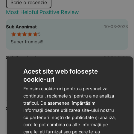
Scrie o recenzie
Most Helpful Positive Review
Sub Anonimat
10-03-2023
5
Super frumosi!!!
Sub Anonimat
02-04-2024
5
Acest site web folosește
.
cookie-uri
Avantaje
Papucii sunt realizati din material de calitate,
Folosim cookie-uri pentru a personaliza
comozi si flexibili. Exact ceea ce are nevoie
conținutul, reclamele și pentru a ne analiza
bebe. Recomand
traficul. De asemenea, împărtășim
Sub Anonimat
19-03-2024
informații despre utilizarea site-ului nostru
5
cu partenerii noștri de publicitate și analiză,
Foarte comozi! Exact ce trebuie pentru primii
care le pot combina cu alte informații pe
pași!
care le-ați furnizat sau pe care le-au