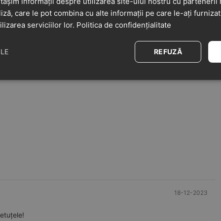
șim informații despre utilizarea site-ului nostru cu partenerii 
cm
3 - 4 ani
liză, care le pot combina cu alte informații pe care le-ați furniza
ilizarea serviciilor lor.
Politica de confidențialitate
cm
3 - 4 ani
REFUZĂ
ILE
18-12-2023
etuțele!