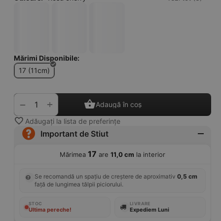
Mărimi Disponibile:
17 (11cm)
+
−
Adaugă în coș
Adăugați la lista de preferințe
Important de Stiut
17
Mărimea
are
11,0 cm
la interior
Se recomandă un spațiu de creștere de aproximativ
0,5 cm
față de lungimea tălpii piciorului.
STOC
LIVRARE
Ultima pereche!
Expediem Luni