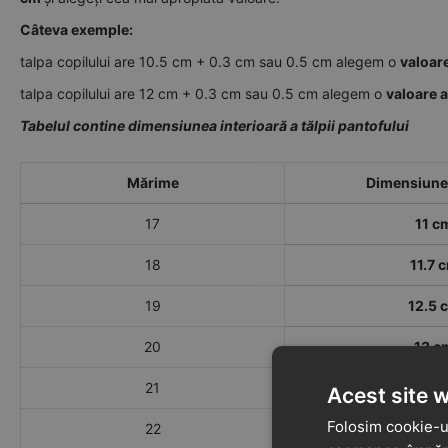
Câteva exemple:
talpa copilului are 10.5 cm + 0.3 cm sau 0.5 cm alegem o
valoar
talpa copilului are 12 cm + 0.3 cm sau 0.5 cm alegem o
valoare 
Tabelul contine dimensiunea interioară a tălpii pantofului
Mărime
Dimensiune 
17
11 c
18
11.7 
19
12.5 
20
13 c
21
13.8 
Acest site 
Folosim cookie-ur
22
14.5 