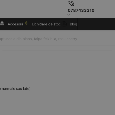
0787433310
Accesorii
Lichidare de stoc
Blog
ptuseala din blana, talpa felxibila, rosu cherry
e normale sau late)