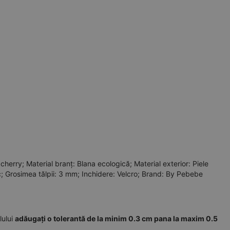
herry; Material branț: Blana ecologică; Material exterior: Piele
c; Grosimea tălpii: 3 mm; Inchidere: Velcro; Brand: By Pebebe
lului
adăugați o tolerantă de la minim 0.3 cm pana la maxim 0.5