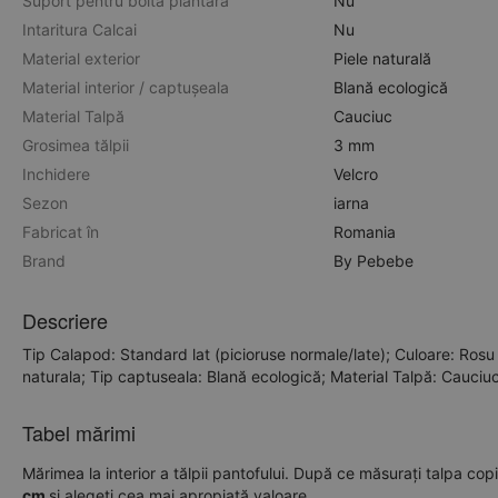
Suport pentru bolta plantara
Nu
Intaritura Calcai
Nu
Material exterior
Piele naturală
Material interior / captușeala
Blană ecologică
Material Talpă
Cauciuc
Grosimea tălpii
3 mm
Inchidere
Velcro
Sezon
iarna
Fabricat în
Romania
Brand
By Pebebe
Descriere
Tip Calapod: Standard lat (picioruse normale/late); Culoare: Rosu c
naturala; Tip captuseala: Blană ecologică; Material Talpă: Cauciu
Tabel mărimi
Mărimea la interior a tălpii pantofului. După ce măsurați talpa copi
cm
și alegeți cea mai apropiată valoare.