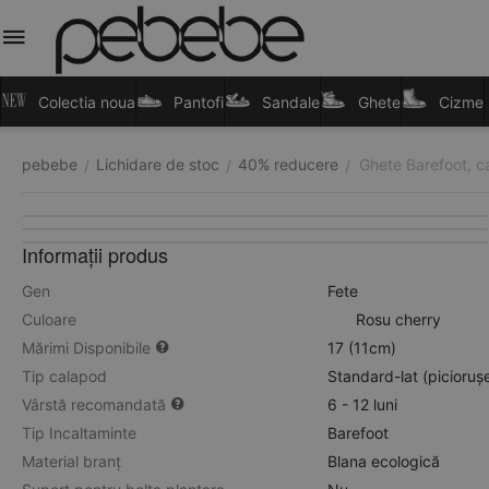
Colectia noua
Pantofi
Sandale
Ghete
Cizme
pebebe
Lichidare de stoc
40% reducere
Ghete Barefoot, ca
/
/
/
Informații produs
Gen
Fete
Culoare
Rosu cherry
Mărimi Disponibile
17 (11cm)
Tip calapod
Standard-lat (picioruș
Vârstă recomandată
6 - 12 luni
Tip Incaltaminte
Barefoot
Material branț
Blana ecologică