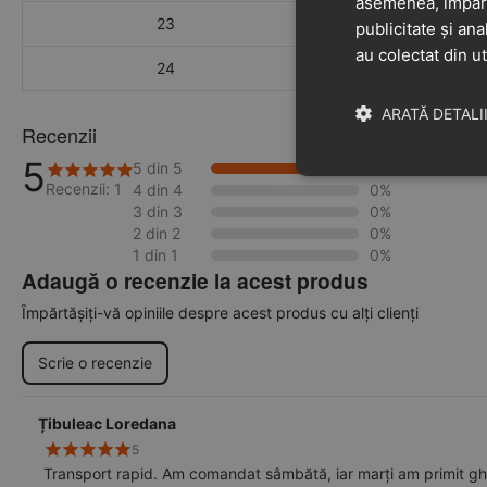
asemenea, împărtă
23
15.2 
publicitate și ana
au colectat din ut
24
15.9 
ARATĂ DETALI
Recenzii
5
5 din 5
100%
Recenzii: 1
4 din 4
0%
3 din 3
0%
2 din 2
0%
1 din 1
0%
Adaugă o recenzie la acest produs
Împărtășiți-vă opiniile despre acest produs cu alți clienți
Scrie o recenzie
Țibuleac Loredana
5
Transport rapid. Am comandat sâmbătă, iar marți am primit gh