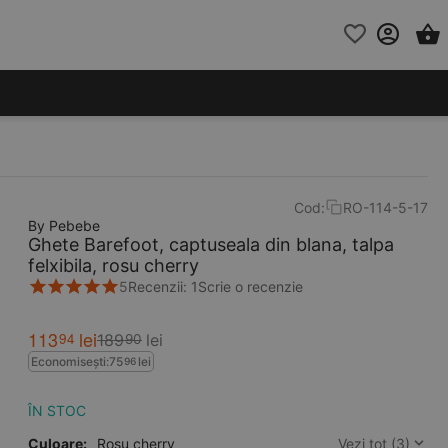
Cod:
RO-114-5-17
By Pebebe
Ghete Barefoot, captuseala din blana, talpa
felxibila, rosu cherry
5
Recenzii: 1
Scrie o recenzie
113
lei
94
189
lei
90
Economisești:
75
lei
96
ÎN STOC
Culoare:
Rosu cherry
Vezi tot (3)