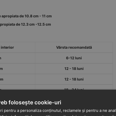
e apropiata de 10.8 cm - 11 cm
apropiata de 12.3 cm -12.5 cm
interior
Vărsta recomandată
m
6-12 luni
cm
12 - 18 luni
cm
12 - 18 luni
m
18 - 24 luni
cm
18 - 24 luni
web folosește cookie-uri
i pentru a personaliza conținutul, reclamele și pentru a ne anali
cm
2 - 3 ani