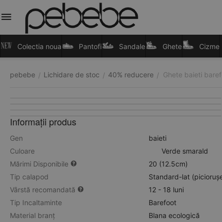
Colectia noua
Pantofi
Sandale
Ghete
Cizme
pebebe
Lichidare de stoc
40% reducere
Ghete baieti baref
/
/
/
Informații produs
Gen
baieti
Culoare
Verde smarald
Mărimi Disponibile
20 (12.5cm)
Tip calapod
Standard-lat (picioruș
Vârstă recomandată
12 - 18 luni
Tip Incaltaminte
Barefoot
Material branț
Blana ecologică