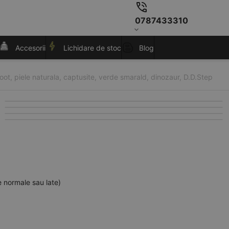
0787433310
Accesorii
Lichidare de stoc
Blog
oot, piele naturala, captusite, verde smarald, dinozaur, D.D.Step
e normale sau late)