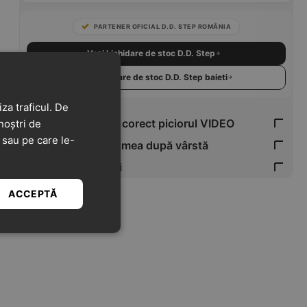
PARTENER OFICIAL D.D. STEP ROMÂNIA
Vezi Lichidare de stoc D.D. Step
Vezi Lichidare de stoc D.D. Step baieti
za traficul. De
Cum măsori corect piciorul VIDEO
noștri de
t sau pe care le-
Verifică mărimea după vârstă
Tabel Mărimi
ACCEPTĂ