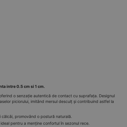
nta intre 0.5 cm si 1 cm.
 oferind o senzație autentică de contact cu suprafața. Designul
selor piciorului, imitând mersul desculț și contribuind astfel la
și călcâi, promovând o postură naturală.
 ideal pentru a menține confortul în sezonul rece.