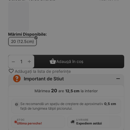
Mărimi Disponibile:
20 (12.5cm)
+
−
Adaugă în coș
Adăugați la lista de preferințe
Important de Stiut
20
Mărimea
are
12,5 cm
la interior
Se recomandă un spațiu de creștere de aproximativ
0,5 cm
față de lungimea tălpii piciorului.
STOC
LIVRARE
Ultima pereche!
Expediem astăzi