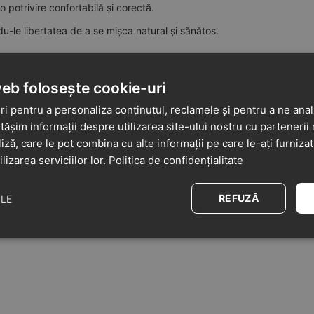
o potrivire confortabilă și corectă.
ndu-le libertatea de a se mișca natural și sănătos.
web folosește cookie-uri
i pentru a personaliza conținutul, reclamele și pentru a ne anali
șim informații despre utilizarea site-ului nostru cu partenerii 
liză, care le pot combina cu alte informații pe care le-ați furniza
ilizarea serviciilor lor.
Politica de confidențialitate
REFUZĂ
ILE