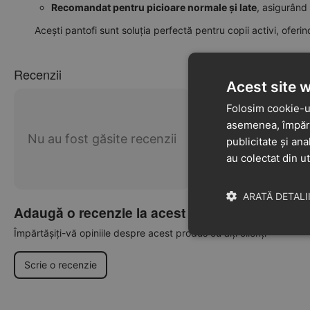
Recomandat pentru picioare normale și late
, asigurând 
Acești pantofi sunt soluția perfectă pentru copii activi, oferi
Recenzii
Acest site 
Folosim cookie-ur
asemenea, împărtă
Nu au fost găsite recenzii
publicitate și ana
au colectat din ut
ARATĂ DETALI
Adaugă o recenzie la acest produs
Împărtășiți-vă opiniile despre acest produs cu alți clienți
Scrie o recenzie