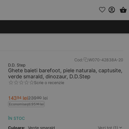
Cod:
W070-42838A-20
D.D. Step
Ghete baieti barefoot, piele naturala, captusite,
verde smarald, dinozaur, D.D.Step
Scrie o recenzie
143
lei
94
239
lei
90
Economisești:
95
lei
96
ÎN STOC
Culoare:
Verde smarald
Vezi tot (1)