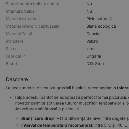
Suport pentru bolta plantara
Nu
Intaritura Calcai
Nu
Material exterior
Piele naturală
Material interior / captușeala
Blană ecologică
Material Talpă
Cauciuc
Inchidere
Velcro
Sezon
iarna
Fabricat în
Ungaria
Brand
D.D. Step
Descriere
La acest model, din cauza grosimii blanitei, recomandam
o tolera
Talpa acestui pantof se adaptează perfect formei piciorului,
inovator permite activarea tuturor mușchilor, tendoanelor și oa
dezvoltarea sănătoasă a piciorului.
Branț "zero drop"
– fără diferență de nivel între degete 
Interval de temperatură recomandat:
între 5°C și -10°C,