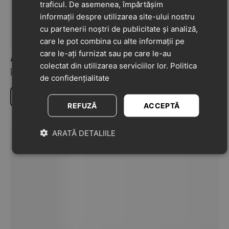
traficul. De asemenea, împărtășim
Nu au fost găsite recenzii
informații despre utilizarea site-ului nostru
cu partenerii noștri de publicitate și analiză,
care le pot combina cu alte informații pe
care le-ați furnizat sau pe care le-au
Adaugă o recenzie la acest produs
colectat din utilizarea serviciilor lor.
Politica
Împărtășiți-vă opiniile despre acest produs cu alți clienți
de confidențialitate
Scrie o recenzie
REFUZĂ
ACCEPTĂ
ARATĂ DETALIILE