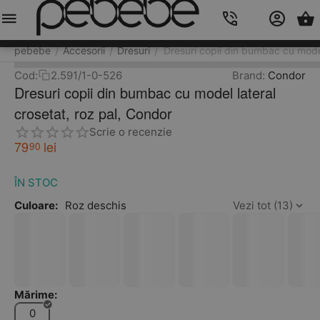
Meniu
Caută
Cos
Account
Contacts
pebebe
Accesorii
Dresuri
Dresuri copii din bumbac cu model
/
/
/
Cod:
2.591/1-0-526
Brand:
Condor
Dresuri copii din bumbac cu model lateral
crosetat, roz pal, Condor
Scrie o recenzie
79
lei
90
ÎN STOC
Culoare:
Roz deschis
Vezi tot (13)
Mărime:
0