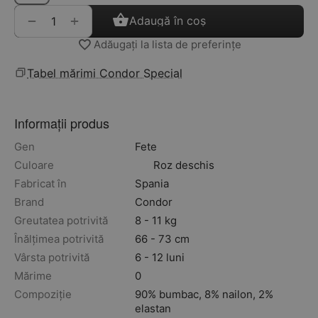
+
−
Adaugă în coș
Adăugați la lista de preferințe
Tabel mărimi Condor Special
Informații produs
Gen
Fete
Culoare
Roz deschis
Fabricat în
Spania
Brand
Condor
Greutatea potrivită
8 - 11 kg
Înălțimea potrivită
66 - 73 cm
Vârsta potrivită
6 - 12 luni
Mărime
0
Compoziție
90% bumbac, 8% nailon, 2%
elastan