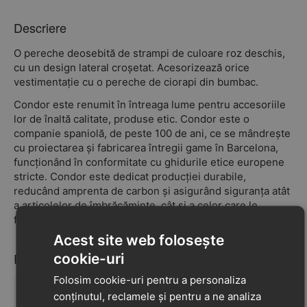
Descriere
O pereche deosebită de strampi de culoare roz deschis,
cu un design lateral croșetat. Acesorizează orice
vestimentație cu o pereche de ciorapi din bumbac.
Condor este renumit în întreaga lume pentru accesoriile
lor de înaltă calitate, produse etic. Condor este o
companie spaniolă, de peste 100 de ani, ce se mândrește
cu proiectarea și fabricarea întregii game în Barcelona,
funcționând în conformitate cu ghidurile etice europene
stricte. Condor este dedicat producției durabile,
reducând amprenta de carbon și asigurând siguranța atât
a articolelor de îmbrăcăminte, cât și a celor care le
fabrică.
Acest site web folosește
Recenzii
cookie-uri
Folosim cookie-uri pentru a personaliza
conținutul, reclamele și pentru a ne analiza