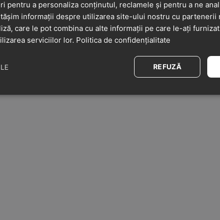
i pentru a personaliza conținutul, reclamele și pentru a ne anali
șim informații despre utilizarea site-ului nostru cu partenerii 
liză, care le pot combina cu alte informații pe care le-ați furniza
ilizarea serviciilor lor.
Politica de confidențialitate
REFUZĂ
ILE