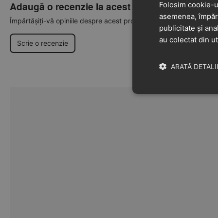
Adaugă o recenzie la acest produs
Folosim cookie-ur
asemenea, împărtă
Împărtășiți-vă opiniile despre acest produs cu alți clienți
publicitate și ana
au colectat din ut
Scrie o recenzie
ARATĂ DETALI