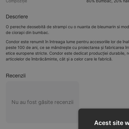
Compoziție
80% bumbac, 20% nai
Descriere
O pereche deosebită de strampi cu o nuanta de bleumarin si model
de ciorapi din bumbac.
Condor este renumit în întreaga lume pentru accesoriile lor de îna
peste 100 de ani, ce se mândrește cu proiectarea și fabricarea în
etice europene stricte. Condor este dedicat producției durabile,
articolelor de îmbrăcăminte, cât și a celor care le fabrică.
Recenzii
Nu au fost găsite recenzii
Acest site 