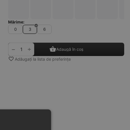
Mărime:
0
3
6
+
−
Adaugă în coș
Adăugați la lista de preferințe