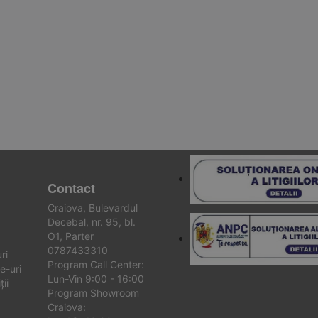
Contact
Craiova, Bulevardul
Decebal, nr. 95, bl.
O1, Parter
0787433310
ri
Program Call Center:
e-uri
Lun-Vin 9:00 - 16:00
ii
Program Showroom
Craiova: