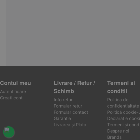
Contul meu
Livrare / Retur /
Termeni si
Schimb
conditii
Autentificare
Creati cont
Info retur
Politica de
Formular retur
confidentiaitate
Formular contact
Politică cookie-u
Garantie
Declaratie cooki
Livrarea și Plata
Termeni și condiț
Despre noi
Brands