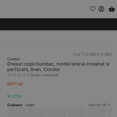
Cod:
2.565/1-3-304
Condor
Dresuri copii bumbac, model lateral crosetat si
perforatii, linen, Condor
Scrie o recenzie
69
lei
90
ÎN STOC
Culoare:
Linen
Vezi tot (8)