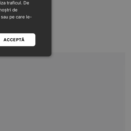
za traficul. De
noștri de
t sau pe care le-
ACCEPTĂ