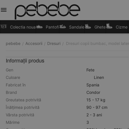
Colectia noua
Pantofi
Sandale
Ghete
Cizme
pebebe
Accesorii
Dresuri
Dresuri copii bumbac, model latera
/
/
/
Informații produs
Gen
Fete
Culoare
Linen
Fabricat în
Spania
Brand
Condor
Greutatea potrivită
15 - 17 kg
Înălțimea potrivită
90 - 97 cm
Vârsta potrivită
2 - 3 ani
Mărime
3