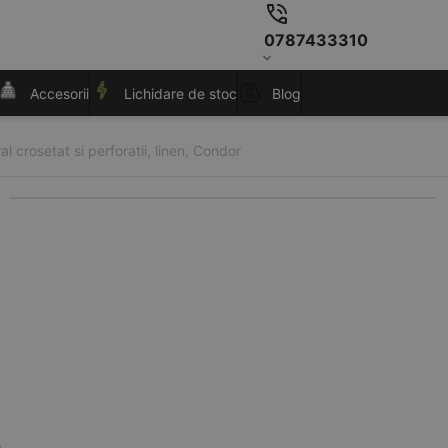
0787433310
Accesorii
Lichidare de stoc
Blog
l crosetat si perforatii, linen, Condor