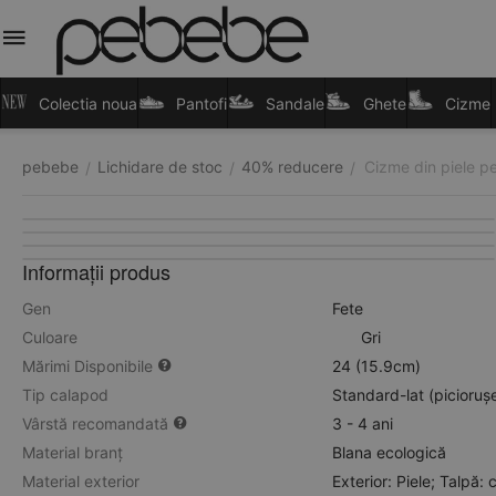
Colectia noua
Pantofi
Sandale
Ghete
Cizme
pebebe
Lichidare de stoc
40% reducere
Cizme din piele pen
/
/
/
Informații produs
Gen
Fete
Culoare
Gri
Mărimi Disponibile
24 (15.9cm)
Tip calapod
Standard-lat (picioruș
Vârstă recomandată
3 - 4 ani
Material branț
Blana ecologică
Material exterior
Exterior: Piele; Talpă: 