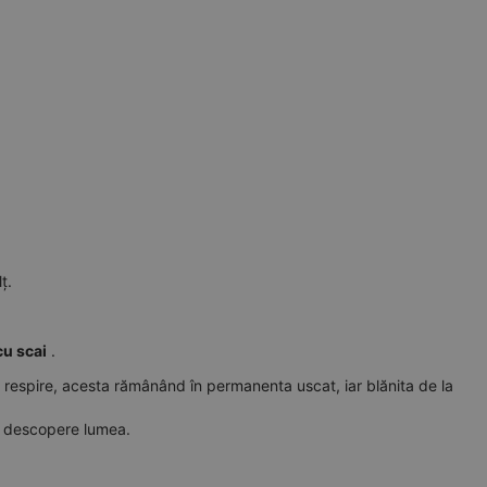
ț.
cu scai
.
să respire, acesta rămânând în permanenta uscat, iar
blănita
de
la
să descopere lumea.