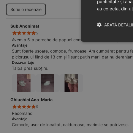
publicitate și ana
au colectat din ut
Scrie o recenzie
ARATĂ DETALI
Sub Anonimat
5
Avem a 5-a pereche de papuci comamdata de la voi, și la nevo
Avantaje
Sunt foarte ușoare, comode, frumoase. Am cumpărat pentru fet
piciorușului fiind de 13 cm și îi sunt puțin mari, dar nu deranjan
Dezavantaje
Talpa prea subțire.
Ghiuchici Ana-Maria
5
Recomand
Avantaje
Comode, usor de incaltat, calduroase, marimile se potrivesc.