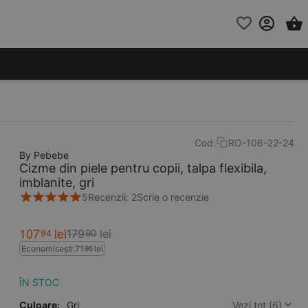
Cod:
RO-106-22-24
By Pebebe
Cizme din piele pentru copii, talpa flexibila,
imblanite, gri
5
Recenzii: 2
Scrie o recenzie
107
lei
94
179
lei
90
Economisești:
71
lei
96
ÎN STOC
Culoare:
Gri
Vezi tot (6)