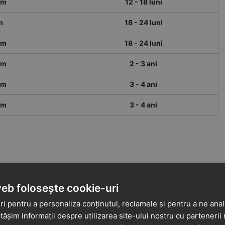
cm
12 - 18 luni
m
18 - 24 luni
cm
18 - 24 luni
cm
2 - 3 ani
cm
3 - 4 ani
cm
3 - 4 ani
web folosește cookie-uri
i pentru a personaliza conținutul, reclamele și pentru a ne anali
șim informații despre utilizarea site-ului nostru cu partenerii 