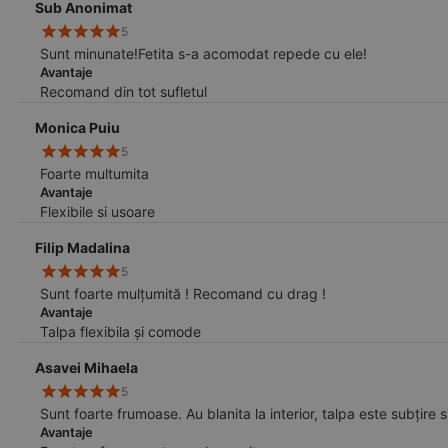
Sub Anonimat
5
Sunt minunate!Fetita s-a acomodat repede cu ele!
Avantaje
Recomand din tot sufletul
Monica Puiu
5
Foarte multumita
Avantaje
Flexibile si usoare
Filip Madalina
5
Sunt foarte mulțumită ! Recomand cu drag !
Avantaje
Talpa flexibila și comode
Asavei Mihaela
5
Sunt foarte frumoase. Au blanita la interior, talpa este subțire
Avantaje