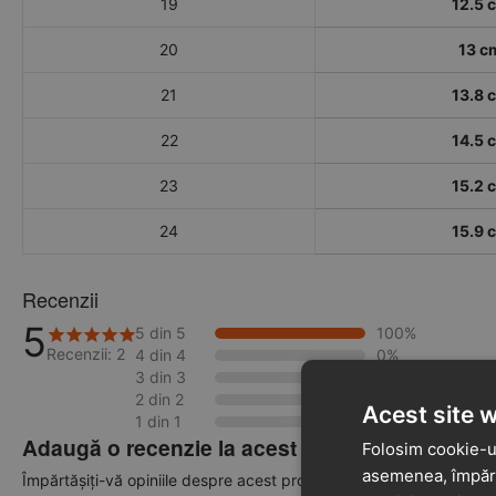
19
12.5 
20
13 c
21
13.8 
22
14.5 
23
15.2 
24
15.9 
Recenzii
5
5 din 5
100%
Recenzii: 2
4 din 4
0%
3 din 3
0%
2 din 2
0%
Acest site 
1 din 1
0%
Adaugă o recenzie la acest produs
Folosim cookie-ur
asemenea, împărtă
Împărtășiți-vă opiniile despre acest produs cu alți clienți