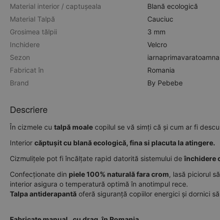
Material interior / captușeala
Blană ecologică
Material Talpă
Cauciuc
Grosimea tălpii
3 mm
Inchidere
Velcro
Sezon
iarna
primavara
toamna
Fabricat în
Romania
Brand
By Pebebe
Descriere
În cizmele cu
talpă moale
copilul se vă simți că și cum ar fi descul
Interior
căptușit cu blană ecologică, fina si placuta la atingere.
Cizmulițele pot fi încălțate rapid datorită sistemului de
închidere 
Confecționate din
piele 100% naturală fara crom
, lasă piciorul 
interior
asigura
o
temperatură
optimă
în
anotimpul rece.
Talpa antiderapantă
oferă siguranță copiilor energici și dornici 
Fabricate manual, cu drag, în Romania.