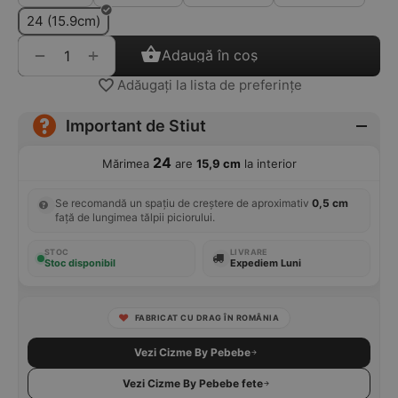
24 (15.9cm)
+
−
Adaugă în coș
Adăugați la lista de preferințe
Important de Stiut
24
Mărimea
are
15,9 cm
la interior
Se recomandă un spațiu de creștere de aproximativ
0,5 cm
față de lungimea tălpii piciorului.
STOC
LIVRARE
Stoc disponibil
Expediem Luni
FABRICAT CU DRAG ÎN ROMÂNIA
Vezi Cizme By Pebebe
Vezi Cizme By Pebebe fete