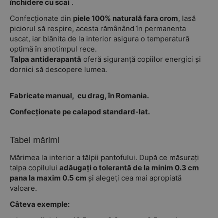
închidere cu scai
.
Confecționate din
piele 100% naturală fara crom
, lasă
piciorul să respire, acesta rămânând în permanenta
uscat,
iar
blănita
de
la
interior
asigura
o
temperatură
optimă
în
anotimpul rece.
Talpa antiderapantă
oferă siguranță copiilor energici și
dornici să descopere lumea.
Fabricate manual, cu drag, în Romania.
Confecționate pe calapod standard-lat.
Tabel mărimi
Mărimea la interior a tălpii pantofului. După ce măsurați
talpa copilului
adăugați o tolerantă de la minim 0.3 cm
pana la maxim 0.5 cm
și alegeți cea mai apropiată
valoare.
Câteva exemple: