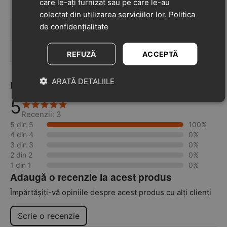
care le-ați furnizat sau pe care le-au
22
14.5 cm
2 - 3 ani
colectat din utilizarea serviciilor lor.
Politica
de confidențialitate
23
15.2 cm
3 - 4 ani
24
15.9 cm
3 - 4 ani
REFUZĂ
ACCEPTĂ
ARATĂ DETALIILE
Recenzii
5
Recenzii: 3
5 din 5
100%
4 din 4
0%
3 din 3
0%
2 din 2
0%
1 din 1
0%
Adaugă o recenzie la acest produs
Împărtășiți-vă opiniile despre acest produs cu alți clienți
Scrie o recenzie