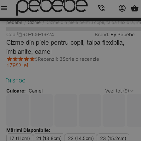
Meniu
Caută
Cos
Account
Contacts
pebebe
Cizme
Cizme din piele pentru copii, talpa flexibila, i
/
/
Cod:
RO-106-19-24
Brand:
By Pebebe
Cizme din piele pentru copii, talpa flexibila,
imblanite, camel
Recenzii: 3
Scrie o recenzie
5
179
lei
90
ÎN STOC
Culoare:
Camel
Vezi tot (9)
Mărimi Disponibile:
17 (11cm)
21 (13.8cm)
22 (14.5cm)
23 (15.2cm)