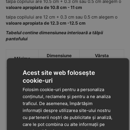
talpa copilului are 10.5 cm + 0.3 cm sau 0.5 cm alegem o
valoare apropiata de 10.8 cm - 11 cm
talpa copilului are 12 cm + 0.3 cm sau 0.5 cm alegem o
valoare apropiata de 12.3 cm -12.5 cm
Tabelul contine dimensiunea interioară a tălpii
pantofului
Dimensiune
Vărsta
Mărime
interior
recomandată
Acest site web folosește
17
11 cm
6-12 luni
cookie-uri
18
11.7 cm
12 - 18 luni
Folosim cookie-uri pentru a personaliza
conținutul, reclamele și pentru a ne analiza
19
12.5 cm
12 - 18 luni
traficul. De asemenea, împărtășim
informații despre utilizarea site-ului nostru
20
13 cm
18 - 24 luni
cu partenerii noștri de publicitate și analiză,
21
13.8 cm
18 - 24 luni
care le pot combina cu alte informații pe