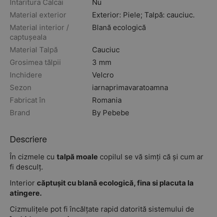
Intaritura Calcai
Nu
Material exterior
Exterior: Piele; Talpă: cauciuc.
Material interior /
Blană ecologică
captușeala
Material Talpă
Cauciuc
Grosimea tălpii
3 mm
Inchidere
Velcro
Sezon
iarna
primavara
toamna
Fabricat în
Romania
Brand
By Pebebe
Descriere
În cizmele cu
talpă moale
copilul se vă simți că și cum ar
fi desculț.
Interior
căptușit cu blană ecologică, fina si placuta la
atingere.
Cizmulițele pot fi încălțate rapid datorită sistemului de