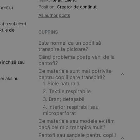
Position:
Creator de continut
pentru
All author posts
ațiu suficient
xtile de
CUPRINS
Este normal ca un copil să
transpire la picioare?
Când problema poate veni de la
e închisă sau
pantofi?
Ce materiale sunt mai potrivite
pentru copiii care transpiră?
erialul nu
1. Piele naturală
2. Textile respirabile
3. Branț detașabil
4. Interior respirabil sau
microperforat
Ce materiale sau modele evităm
dacă cel mic transpiră mult?
Pantofi sau sandale pentru copiii