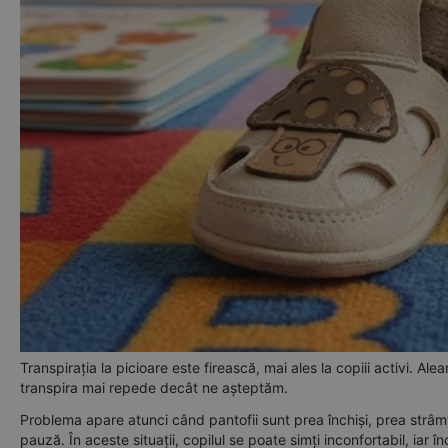
Transpirația la picioare este firească, mai ales la copiii activi. Ale
transpira mai repede decât ne așteptăm.
Problema apare atunci când pantofii sunt prea închiși, prea strâmți,
pauză. În aceste situații, copilul se poate simți inconfortabil, ia