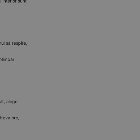
 interior sunt
ul să respire,
plimbări.
lt, alege
âteva ore,