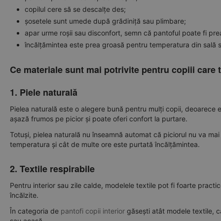
copilul cere să se descalțe des;
șosetele sunt umede după grădiniță sau plimbare;
apar urme roșii sau disconfort, semn că pantoful poate fi pre
încălțămintea este prea groasă pentru temperatura din sală 
Ce materiale sunt mai potrivite pentru copiii care 
1. Piele naturală
Pielea naturală este o alegere bună pentru mulți copii, deoarece es
așază frumos pe picior și poate oferi confort la purtare.
Totuși, pielea naturală nu înseamnă automat că piciorul nu va mai t
temperatura și cât de multe ore este purtată încălțămintea.
2. Textile respirabile
Pentru interior sau zile calde, modelele textile pot fi foarte practic
încălzite.
În categoria de
pantofi copii interior
găsești atât modele textile, c
sau acasă.