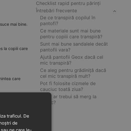
Checklist rapid pentru părinți
Întrebări frecvente
De ce transpiră copilul în
pantofi?
usuce mai bine.
Ce materiale sunt mai bune
pentru copiii care transpiră?
Sunt mai bune sandalele decât
s la copiii care
pantofii vara?
Ajută pantofii Geox dacă cel
mic transpiră?
Ce aleg pentru grădiniță dacă
cel mic transpiră mult?
ămintea care
Pot fi folosite cizmele de
cauciuc toată ziua?
Când ar trebui să merg la
medic?
za traficul. De
noștri de
t sau pe care le-