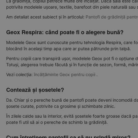
La grădiniță, copilul petrece multe ore încălțat. Dacă sala este 
potrivite modelele ușoare, textile, barefoot din piele naturală sau
Am detaliat acest subiect și în articolul:
Pantofi de grădiniță pentr
Geox Respira: când poate fi o alegere bună?
Modelele Geox sunt cunoscute pentru tehnologia Respira, care folo
blocând în același timp apa care ar putea pătrunde prin talpă.
Pentru copiii care transpiră ușor, modelele Geox pot fi o opțiune de
Totuși, alegerea trebuie făcută și în funcție de sezon, formă, mări
Vezi colecția:
încălțăminte Geox pentru copii
.
Contează și șosetele?
Da. Chiar și o pereche bună de pantofi poate deveni incomodă dacă
șosete curate, potrivite ca grosime și schimbate zilnic.
În zilele calde sau la interior, evită șosetele foarte groase dacă
poate fi util să ai o pereche de schimb la grădiniță.
Cum întreținem pantofii ca să nu prindă miros?