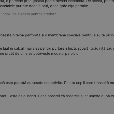
caldă, o pereche prea groasă poate deveni incomodă. De aceea, pentru
 sandalele purtate doar în sală, dacă grădinița permite.
u copii: ce alegem pentru interior?
.
sește o talpă perforată și o membrană specială pentru a ajuta picior
 luat în calcul, mai ales pentru purtare zilnică, școală, grădiniță sau 
me și cât de bine se potrivește modelul pe picior.
 este purtată cu șosete nepotrivite. Pentru copiii care transpiră mu
 pantoful este deja închis. Dacă observi că șosetele sunt umede după c