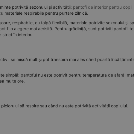
inte potrivită sezonului și activității:
pantofi de interior pentru copii
cu materiale respirabile pentru purtare zilnică.
re, respirabile, cu talpă flexibilă, materiale potrivite sezonului și sp
t fi o alegere mai aerisită. Pentru grădiniță, sunt potriviți pantofii te
trict în interior.
ctivi, se mișcă mult și pot transpira mai ales când poartă încălțămint
te simplă: pantoful nu este potrivit pentru temperatura de afară, mat
ea multe ore.
iorului să respire sau când nu este potrivită activității copilului.