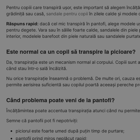
Pentru copiii care transpiră ușor, este important să alegem încălțăm
grădiniță sau casă,
sandale pentru copii
în zilele calde și modele 
Răspuns rapid:
dacă cel mic transpiră în pantofi, alege modele ușoa
pentru degete. Vara sau în sălile foarte calde, sandalele din piele po
interior, modelele barefoot din piele naturală sau sandalele purtate s
Este normal ca un copil să transpire la picioare?
Da, transpirația este un mecanism normal al corpului. Copiii sunt a
când stau într-o sală încălzită.
Nu orice transpirație înseamnă o problemă. De multe ori, cauza es
permite aerisirea suficientă sau copilul poartă aceeași pereche pr
Când problema poate veni de la pantofi?
Încălțămintea poate accentua transpirația atunci când nu permite pic
Semne că pantofii pot fi nepotriviți:
piciorul este foarte umed după puțin timp de purtare;
pantofii prind miros neplăcut rapid;