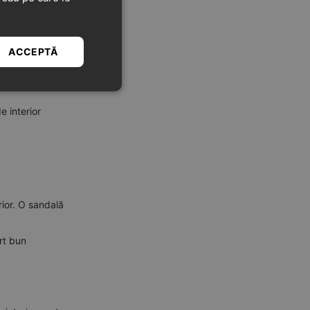
ACCEPTĂ
 copiii.
e interior
erior. O sandală
rt bun