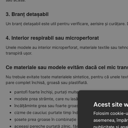
3. Branț detașabil
Un branț detașabil este util pentru verificare, aerisire și curățar
4. Interior respirabil sau microperforat
Unele modele au interior microperforat, materiale textile sau tehnolo
transpiră ușor.
Ce materiale sau modele evităm dacă cel mic tran
Nu trebuie evitate toate materialele sintetice, pentru că unele text
pare complet închisă, groasă sau plastifiată.
pantofi foarte închiși, purtați multe ore în săli calde;
modele prea strâmte, care nu lasă degetele să se miște;
Acest site 
încălțăminte grea sau foarte groasă pentru sezon;
cizme de cauciuc purtate timp îndelungat, deoarece nu sunt 
Folosim cookie-ur
șosete prea groase în combinație cu pantofi închiși;
asemenea, împărtă
aceeași pereche purtată zilnic, fără timp de aerisire.
publicitate și ana