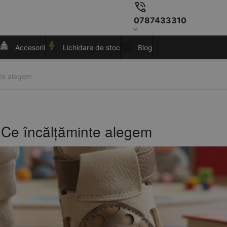
0787433310
Accesorii
Lichidare de stoc
Blog
nte alegem
? Ce încălțăminte alegem