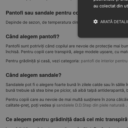
au colectat din ut
Pantofi sau sandale pentru copiii care transpiră?
ARATĂ DETALI
Depinde de sezon, de temperatura din spațiul în care stă copilul și
Când alegem pantofi?
Pantofii sunt potriviți când copilul are nevoie de protecție mai b
închisă. Pentru copiii care transpiră, alege modele ușoare, cu materi
Pentru grădiniță și casă, vezi categoria:
pantofi de interior pentru
Când alegem sandale?
Sandalele pot fi o alegere foarte bună în zilele calde sau în sălile 
bună trebuie să stea bine pe picior, să aibă talpă antiderapantă, b
Pentru copiii care au nevoie de mai multă susținere în zona călcâiu
calitate-preț, poți vedea și
sandalele D.D.Step din piele naturală
.
Ce alegem pentru grădiniță dacă cel mic transpir