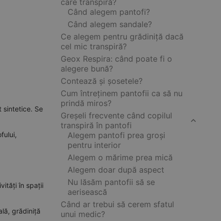
care transpiră?
Când alegem pantofi?
Când alegem sandale?
Ce alegem pentru grădiniță dacă
cel mic transpiră?
Geox Respira: când poate fi o
alegere bună?
Contează și șosetele?
Cum întreținem pantofii ca să nu
prindă miros?
 sintetice. Se
Greșeli frecvente când copilul
transpiră în pantofi
fului,
Alegem pantofi prea groși
pentru interior
Alegem o mărime prea mică
Alegem doar după aspect
Nu lăsăm pantofii să se
ități în spații
aerisească
Când ar trebui să cerem sfatul
ală, grădiniță
unui medic?