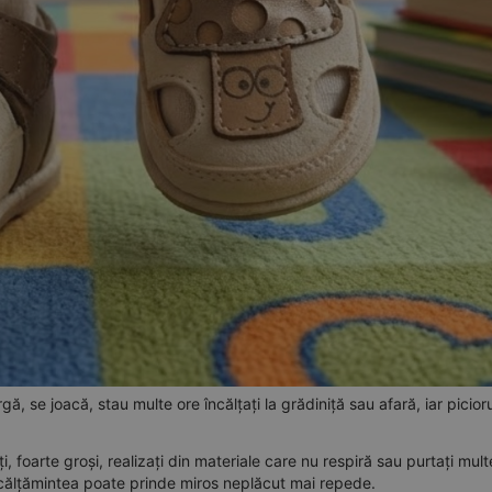
argă, se joacă, stau multe ore încălțați la grădiniță sau afară, iar picio
 foarte groși, realizați din materiale care nu respiră sau purtați mult
r încălțămintea poate prinde miros neplăcut mai repede.