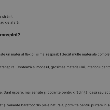
a strâmt;
sau de afară.
transpiră?
te un material flexibil și mai respirabil decât multe materiale complet
ranspira. Contează și modelul, grosimea materialului, interiorul panto
e. Sunt ușoare, mai aerisite și potrivite pentru grădiniță, casă sau activ
ât și variante barefoot din piele naturală, potrivite pentru purtare în s