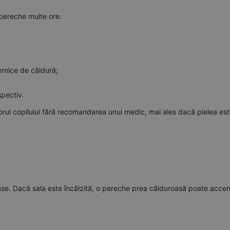
 pereche multe ore.
ernice de căldură;
spectiv.
ul copilului fără recomandarea unui medic, mai ales dacă pielea este
roase. Dacă sala este încălzită, o pereche prea călduroasă poate acce