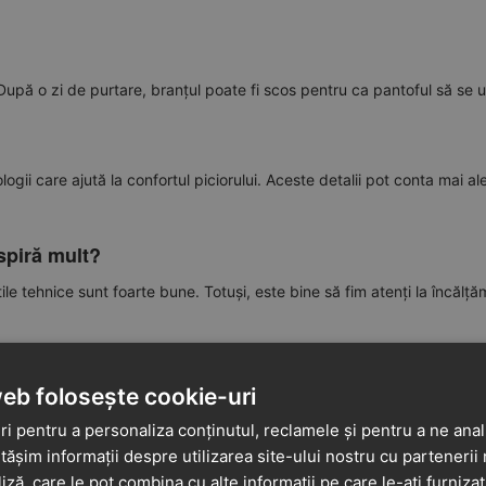
e. După o zi de purtare, branțul poate fi scos pentru ca pantoful să se 
gii care ajută la confortul piciorului. Aceste detalii pot conta mai ale
spiră mult?
ile tehnice sunt foarte bune. Totuși, este bine să fim atenți la încălț
web folosește cookie-uri
respirabile;
i pentru a personaliza conținutul, reclamele și pentru a ne anali
șim informații despre utilizarea site-ului nostru cu partenerii 
liză, care le pot combina cu alte informații pe care le-ați furniza