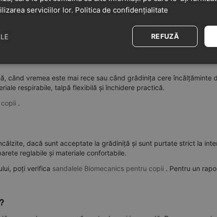
ilizarea serviciilor lor.
Politica de confidențialitate
REFUZĂ
ILE
 de cât de activ este. Nu există o singură alegere corectă pentru toți
ună, când vremea este mai rece sau când grădinița cere încălțăminte d
ale respirabile, talpă flexibilă și închidere practică.
 copii
.
încălzite, dacă sunt acceptate la grădiniță și sunt purtate strict la int
arete reglabile și materiale confortabile.
lui, poți verifica
sandalele Biomecanics pentru copii
. Pentru un rapo
ă?