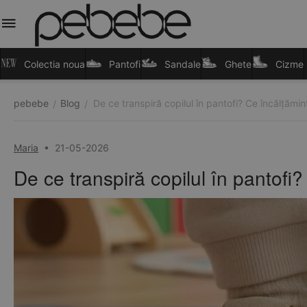
Colectia noua
Pantofi
Sandale
Ghete
Cizme
pebebe
Blog
De ce transpiră copilul în pantofi? Ce încălțămi
/
/
Maria
•
21-05-2026
De ce transpiră copilul în pantofi