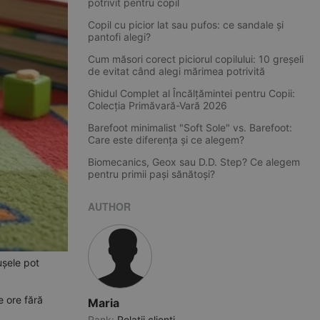
potrivit pentru copil
Copil cu picior lat sau pufos: ce sandale și
pantofi alegi?
Cum măsori corect piciorul copilului: 10 greșeli
de evitat când alegi mărimea potrivită
Ghidul Complet al Încălțămintei pentru Copii:
Colecția Primăvară-Vară 2026
Barefoot minimalist "Soft Sole" vs. Barefoot:
Care este diferența și ce alegem?
Biomecanics, Geox sau D.D. Step? Ce alegem
pentru primii pași sănătoși?
AUTHOR
rușele pot
e ore fără
Maria
Rank:
Relatii clienti