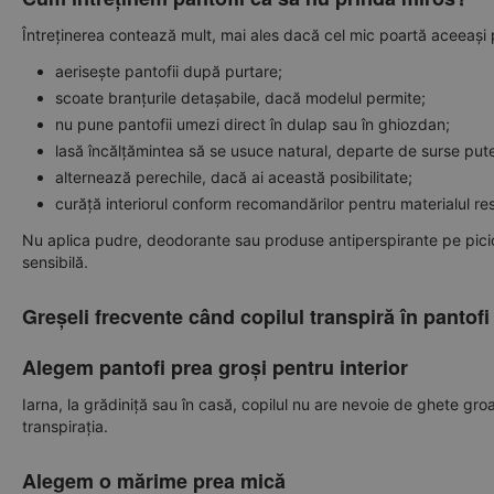
Întreținerea contează mult, mai ales dacă cel mic poartă aceeași
aerisește pantofii după purtare;
scoate branțurile detașabile, dacă modelul permite;
nu pune pantofii umezi direct în dulap sau în ghiozdan;
lasă încălțămintea să se usuce natural, departe de surse put
alternează perechile, dacă ai această posibilitate;
curăță interiorul conform recomandărilor pentru materialul re
Nu aplica pudre, deodorante sau produse antiperspirante pe picior
sensibilă.
Greșeli frecvente când copilul transpiră în pantofi
Alegem pantofi prea groși pentru interior
Iarna, la grădiniță sau în casă, copilul nu are nevoie de ghete g
transpirația.
Alegem o mărime prea mică