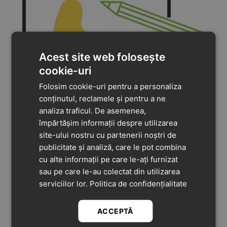
Acest site web folosește
cookie-uri
Folosim cookie-uri pentru a personaliza
conținutul, reclamele și pentru a ne
analiza traficul. De asemenea,
împărtășim informații despre utilizarea
Măsoară distanța între cele două linii cu ajutorul
site-ului nostru cu partenerii noștri de
riglei sau a ruletei.
publicitate și analiză, care le pot combina
cu alte informații pe care le-ați furnizat
sau pe care le-au colectat din utilizarea
serviciilor lor.
Politica de confidențialitate
ACCEPTĂ