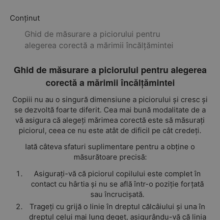
Conținut
Ghid de măsurare a piciorului pentru
alegerea corectă a mărimii încălțămintei
Ghid de măsurare a piciorului pentru alegerea
corectă a mărimii încălțămintei
Copiii nu au o singură dimensiune a piciorului și cresc și
se dezvoltă foarte diferit. Cea mai bună modalitate de a
vă asigura că alegeți mărimea corectă este să măsurați
piciorul, ceea ce nu este atât de dificil pe cât credeți.
Iată câteva sfaturi suplimentare pentru a obține o
măsurătoare precisă:
Asigurați-vă că piciorul copilului este complet în
contact cu hârtia și nu se află într-o poziție forțată
sau încrucișată.
Trageți cu grijă o linie în dreptul călcâiului și una în
dreptul celui mai lung deget, asigurându-vă că linia