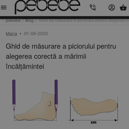
Meniu
Caută
Cos
Account
Contacts
pebebe
Blog
Ghid de măsurare a piciorului pentru alegerea co
/
/
Maria
•
01-09-2020
Ghid de măsurare a piciorului pentru
alegerea corectă a mărimii
încălțămintei