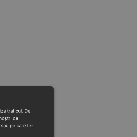
za traficul. De
noștri de
t sau pe care le-