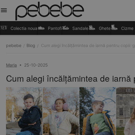
Colectia noua
Pantofi
Sandale
Ghete
Cizme
pebebe
Blog
Cum alegi încălțămintea de iarnă pentru copii: g
/
/
Maria
•
25-10-2025
Cum alegi încălțămintea de iarnă p