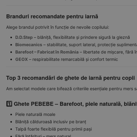
Branduri recomandate pentru iarnă
Alege brandul potrivit în funcție de nevoile copilului:
D.D.Step
– blăniță, flexibilitate și prindere sigură la gleznă
Biomecanics
– stabilitate, suport lateral, protecție supliment
Barefoot – Fabricat în România
– libertate de mișcare, fără în
GEOX
– respirabilitate remarcabilă și confort termic
Top 3 recomandări de ghete de iarnă pentru copii
Am selectat modele care bifează criteriile esențiale pentru mers săn
1️⃣ Ghete PEBEBE – Barefoot, piele naturală, blăn
Piele naturală moale
Blăniță călduroasă inclusiv pe branț
Talpă foarte flexibilă pentru primii pași
Fără întărituri – mers natural