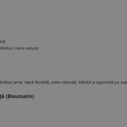
ară
tărituri, mers natural
ătos iarna: talpă flexibilă, piele naturală, blăniță și siguranță pe sup
iță (Bleumarin)