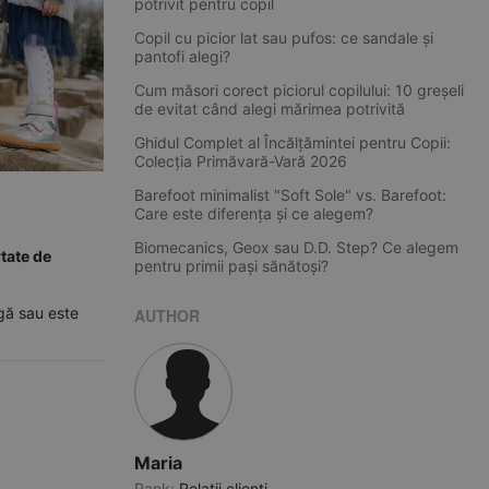
potrivit pentru copil
Copil cu picior lat sau pufos: ce sandale și
pantofi alegi?
Cum măsori corect piciorul copilului: 10 greșeli
de evitat când alegi mărimea potrivită
Ghidul Complet al Încălțămintei pentru Copii:
Colecția Primăvară-Vară 2026
Barefoot minimalist "Soft Sole" vs. Barefoot:
Care este diferența și ce alegem?
Biomecanics, Geox sau D.D. Step? Ce alegem
rtate de
pentru primii pași sănătoși?
gă sau este
AUTHOR
Maria
Rank:
Relatii clienti