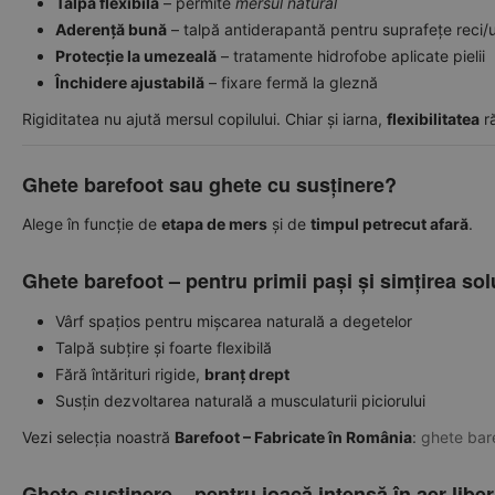
Talpă flexibilă
– permite
mersul natural
Aderență bună
– talpă antiderapantă pentru suprafețe reci
Protecție la umezeală
– tratamente hidrofobe aplicate pielii
Închidere ajustabilă
– fixare fermă la gleznă
Rigiditatea nu ajută mersul copilului. Chiar și iarna,
flexibilitatea
ră
Ghete barefoot sau ghete cu susținere?
Alege în funcție de
etapa de mers
și de
timpul petrecut afară
.
Ghete barefoot – pentru primii pași și simțirea sol
Vârf spațios pentru mișcarea naturală a degetelor
Talpă subțire și foarte flexibilă
Fără întărituri rigide,
branț drept
Susțin dezvoltarea naturală a musculaturii piciorului
Vezi selecția noastră
Barefoot – Fabricate în România
:
ghete bare
Ghete susținere – pentru joacă intensă în aer liber