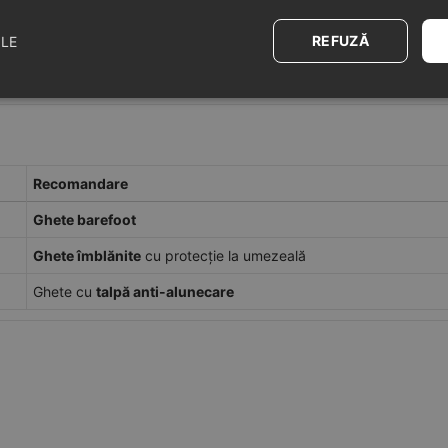
REFUZĂ
ILE
rna nu înseamnă automat încălțăminte dură: copiii trebuie să se simtă l
Recomandare
Ghete barefoot
Ghete îmblănite
cu protecție la umezeală
Ghete cu
talpă anti-alunecare