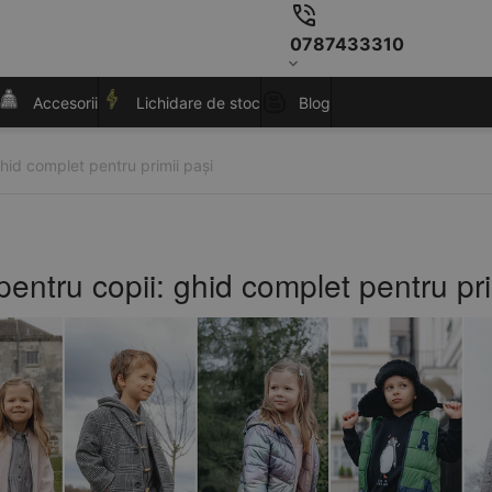
0787433310
Accesorii
Lichidare de stoc
Blog
hid complet pentru primii pași
entru copii: ghid complet pentru pri