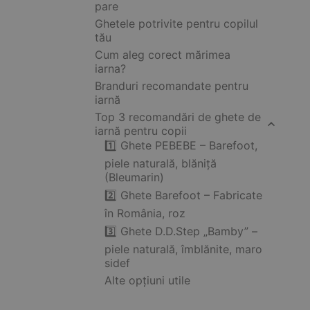
pare
Ghetele potrivite pentru copilul
tău
Cum aleg corect mărimea
iarna?
Branduri recomandate pentru
iarnă
Top 3 recomandări de ghete de
iarnă pentru copii
1️⃣ Ghete PEBEBE – Barefoot,
piele naturală, blăniță
(Bleumarin)
2️⃣ Ghete Barefoot – Fabricate
în România, roz
3️⃣ Ghete D.D.Step „Bamby” –
piele naturală, îmblănite, maro
sidef
Alte opțiuni utile