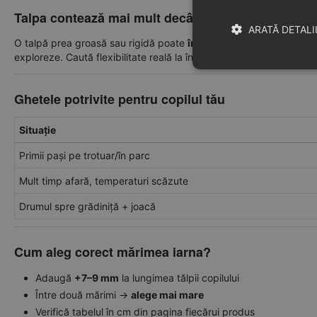
Talpa contează mai mult decât pare
ARATĂ DETALI
O talpă prea groasă sau rigidă poate
îngrădi mersul natural
. Ia
exploreze. Caută flexibilitate reală la îndoire și răsucire ușoară.
Ghetele potrivite pentru copilul tău
Situație
Primii pași pe trotuar/în parc
Mult timp afară, temperaturi scăzute
Drumul spre grădiniță + joacă
Cum aleg corect mărimea iarna?
Adaugă
+7–9 mm
la lungimea tălpii copilului
Între două mărimi →
alege mai mare
Verifică tabelul în cm din pagina fiecărui produs