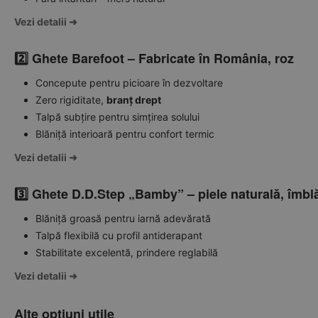
Vezi detalii ➜
2️⃣ Ghete Barefoot – Fabricate în România, roz
Concepute pentru picioare în dezvoltare
Zero rigiditate,
branț drept
Talpă subțire pentru simțirea solului
Blăniță interioară pentru confort termic
Vezi detalii ➜
3️⃣ Ghete D.D.Step „Bamby” – piele naturală, îmbl
Blăniță groasă pentru iarnă adevărată
Talpă flexibilă cu profil antiderapant
Stabilitate excelentă, prindere reglabilă
Vezi detalii ➜
Alte opțiuni utile