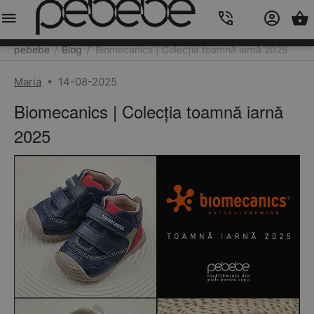
Meniu
Caută
Cos
Account
Contacts
pebebe
Blog
Biomecanics | Colecția toamnă iarnă 2025
/
/
Maria
•
14-08-2025
Biomecanics | Colecția toamnă iarnă
2025