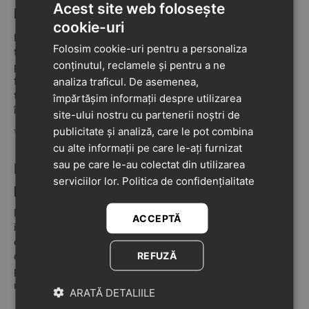
Acest site web folosește
Noutatea sezonului: ghete copii din piele
cookie-uri
Pentru sezonul rece, unele modele de pantofi au fost
Folosim cookie-uri pentru a personaliza
transformate în
ghetuțe ușor înălțate
. Acestea oferă
conținutul, reclamele și pentru a ne
protecție suplimentară împotriva frigului, păstrând
flexibilitatea caracteristică brandului. Sunt ideale pentru
analiza traficul. De asemenea,
toamnă târzie și iarnă, când copiii au nevoie de
împărtășim informații despre utilizarea
încălțăminte călduroasă, dar ușoară.
site-ului nostru cu partenerii noștri de
publicitate și analiză, care le pot combina
Vezi colectia de ghete Biomecanics pentru copii
cu alte informații pe care le-ați furnizat
sau pe care le-au colectat din utilizarea
De ce să alegi încălțămintea Biomecanics
serviciilor lor.
Politica de confidențialitate
pentru copii
Biomecanics este un brand recunoscut la nivel
ACCEPTĂ
internațional pentru
încălțămintea ergonomică
dedicată
copiilor, creată în colaborare cu Institutul de Biomecanică
REFUZĂ
din Valencia. Fiecare model este testat și conceput
pentru a susține corect piciorul copilului, fără a-i limita
mișcarea sau jocul.
ARATĂ DETALIILE