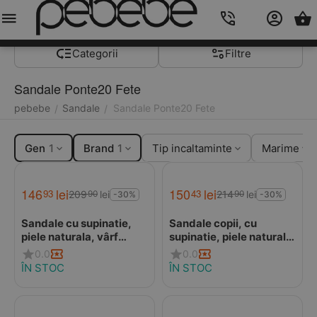
Meniu
Caută
Cos
Account
Contacts
Categorii
Filtre
Sandale Ponte20 Fete
pebebe
Sandale
Sandale Ponte20 Fete
/
/
Gen
1
Brand
1
Tip incaltaminte
Marime
146
lei
150
lei
93
43
209
lei
214
lei
90
90
-30%
-30%
Sandale cu supinatie,
Sandale copii, cu
piele naturala, vârf
supinatie, piele naturala,
deschis, roz, Ponte20
ajustare cu doua barete,
0.0
0.0
Roz, Ponte20
ÎN STOC
ÎN STOC