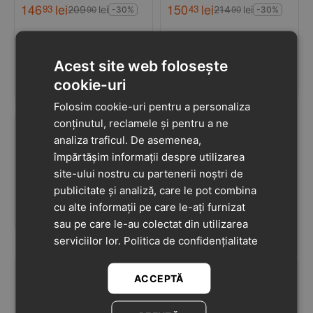
146
lei
150
lei
93
43
209
lei
214
lei
90
90
-30%
-30%
Sandale cu supinatie,
Sandale copii, cu
piele naturala, vârf
supinatie, piele naturala,
Acest site web folosește
deschis, roz cu ursulet ,
roz, Ponte20
0.0
0.0
Ponte20
cookie-uri
ÎN STOC
ÎN STOC
Folosim cookie-uri pentru a personaliza
conținutul, reclamele și pentru a ne
153
lei
analiza traficul. De asemenea,
93
219
lei
90
-30%
împărtășim informații despre utilizarea
Sandale cu supinatie,
site-ului nostru cu partenerii noștri de
Ponte20, piele naturala,
publicitate și analiză, care le pot combina
auriu, design cu ursulet
0.0
cu alte informații pe care le-ați furnizat
ÎN STOC
sau pe care le-au colectat din utilizarea
serviciilor lor.
Politica de confidențialitate
Ne găsești pe
ACCEPTĂ
Vrei să faci parte din comunitatea noastră?