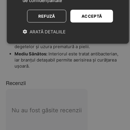
de confidențialitate
tendonului lui Ahile, permițând o libertate totală de
mișcare.
Dezvoltare Naturală (Zero Drop):
Talpa plată și
REFUZĂ
ACCEPTĂ
flexibilă este concepută pentru a respecta anatomia
piciorului în creștere.
ARATĂ DETALIILE
Protecție Durabilă:
Vârful este protejat de o calotă
gumată (Protective Toe Cap) care previne rănirea
degetelor și uzura prematură a pielii.
Mediu Sănătos:
Interiorul este tratat antibacterian,
iar branțul detașabil permite aerisirea și curățarea
ușoară.
Recenzii
Nu au fost găsite recenzii