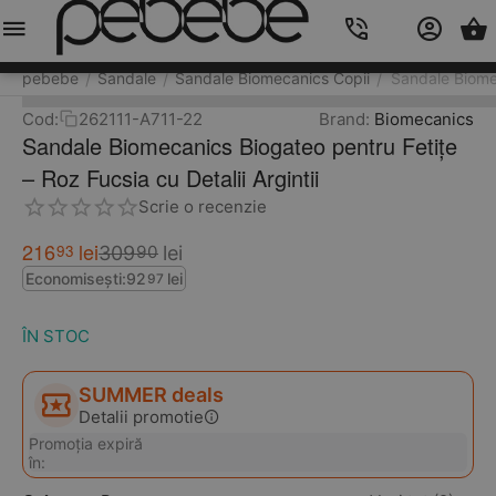
Meniu
Caută
Cos
Account
Contacts
pebebe
Sandale
Sandale Biomecanics Copii
Sandale Biomec
/
/
/
Cod:
262111-A711-22
Brand:
Biomecanics
Sandale Biomecanics Biogateo pentru Fetițe
– Roz Fucsia cu Detalii Argintii
Scrie o recenzie
216
lei
93
309
lei
90
Economisești:
92
lei
97
ÎN STOC
SUMMER deals
Detalii promotie
Promoția expiră
în: