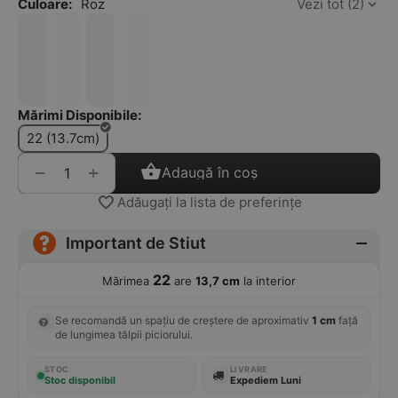
Culoare:
Roz
Vezi tot (2)
Mărimi Disponibile:
22 (13.7cm)
+
−
Adaugă în coș
Adăugați la lista de preferințe
Important de Stiut
22
Mărimea
are
13,7 cm
la interior
Se recomandă un spațiu de creștere de aproximativ
1 cm
față
de lungimea tălpii piciorului.
STOC
LIVRARE
Stoc disponibil
Expediem Luni