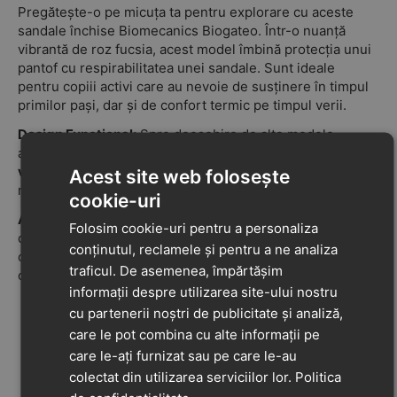
Pregătește-o pe micuța ta pentru explorare cu aceste
sandale închise Biomecanics Biogateo. Într-o nuanță
vibrantă de roz fucsia, acest model îmbină protecția unui
pantof cu respirabilitatea unei sandale. Sunt ideale
pentru copiii activi care au nevoie de susținere în timpul
primilor pași, dar și de confort termic pe timpul verii.
Design Funcțional:
Spre deosebire de alte modele,
acesta dispune de
perforații suplimentare pe zona
vârfului
, asigurând un flux de aer constant pentru a
Acest site web folosește
menține piciorul uscat, chiar și în cele mai calde zile.
cookie-uri
Ajustare Perfectă:
Sistemul de închidere cu două barete
Folosim cookie-uri pentru a personaliza
cu scai (velcro) permite o reglare precisă atât la gleznă,
conținutul, reclamele și pentru a ne analiza
cât și la baza piciorului, fiind ideal pentru orice tip de
traficul. De asemenea, împărtășim
conformație.
informații despre utilizarea site-ului nostru
Siguranță Maximă:
Stabilizatorul lateral extern
cu partenerii noștri de publicitate și analiză,
brevetat susține glezna și oferă echilibru, fără a
care le pot combina cu alte informații pe
rigidiza piciorul.
care le-ați furnizat sau pe care le-au
Confort la Călcâi:
Decupajul în formă de „U” din
colectat din utilizarea serviciilor lor.
Politica
spatele călcâiului elimină presiunea asupra