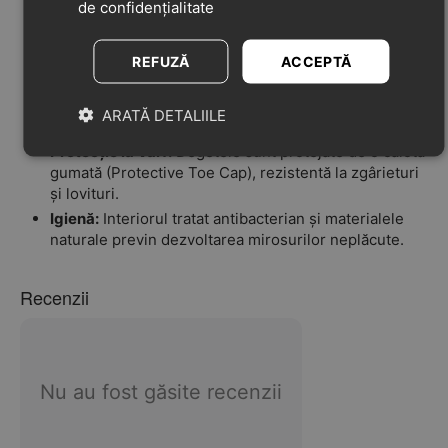
de confidențialitate
Libertate pentru Tendon:
Decupajul în formă de „U”
de la spate protejează tendonul lui Ahile, permițând
copilului să meargă sau să se târască fără jenă.
REFUZĂ
ACCEPTĂ
Dezvoltare Sănătoasă (Zero Drop):
Talpa plată, fără
toc, și construcția flexibilă imită mersul desculț, vital
ARATĂ DETALIILE
pentru formarea corectă a piciorului.
Protecție la Vârf:
Degetele sunt protejate de o calotă
gumată (Protective Toe Cap), rezistentă la zgârieturi
și lovituri.
Igienă:
Interiorul tratat antibacterian și materialele
naturale previn dezvoltarea mirosurilor neplăcute.
Recenzii
Nu au fost găsite recenzii