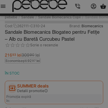
Meniu
Caută
Cos
Account
Contacts
pebebe
Sandale
Sandale Biomecanics Copii
Sandale Biome
/
/
/
Cod:
262111-C310-24
Brand:
Biomecanics
Sandale Biomecanics Biogateo pentru Fetițe
– Alb cu Baretă Curcubeu Pastel
Scrie o recenzie
216
lei
93
309
lei
90
Economisești:
92
lei
97
ÎN STOC
SUMMER deals
Detalii promotie
Promoția expiră
în: