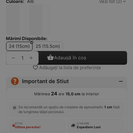
Culoare:
Alb
Vezi tot (2)
Mărimi Disponibile:
24 (15cm)
25 (15.5cm)
+
−
Adaugă în coș
Adăugați la lista de preferințe
Important de Stiut
24
Mărimea
are
15,0 cm
la interior
Se recomandă un spațiu de creștere de aproximativ
1 cm
față
de lungimea tălpii piciorului.
STOC
LIVRARE
Ultima pereche!
Expediem Luni