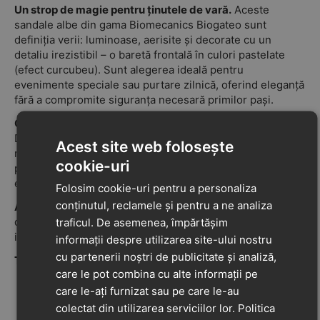
Un strop de magie pentru ținutele de vară.
Aceste
sandale albe din gama Biomecanics Biogateo sunt
definiția verii: luminoase, aerisite și decorate cu un
detaliu irezistibil – o baretă frontală în culori pastelate
(efect curcubeu). Sunt alegerea ideală pentru
evenimente speciale sau purtare zilnică, oferind eleganță
fără a compromite siguranța necesară primilor pași.
Combinația ideală: Design Deschis + Protecție Închisă.
Deși permit piciorului să respire ca o sandală, acest
Acest site web folosește
model păstrează structura protectoare a unui pantof, fiind
cookie-uri
perfect pentru copiii care încă își perfecționează
echilibrul.
Folosim cookie-uri pentru a personaliza
conținutul, reclamele și pentru a ne analiza
Ajustare:
Sistemul cu
dublu scai
(velcro) permite o
deschidere largă și o reglare perfectă pe picior,
traficul. De asemenea, împărtășim
indiferent de grosimea acestuia.
informații despre utilizarea site-ului nostru
cu partenerii noștri de publicitate și analiză,
Tehnologie și Ergonomie (Gama Biogateo):
care le pot combina cu alte informații pe
Stabilitate Controlată:
Stabilizatorul lateral extern
care le-ați furnizat sau pe care le-au
susține glezna într-un mod delicat, oferind siguranță
colectat din utilizarea serviciilor lor.
Politica
fără a bloca mișcarea naturală.