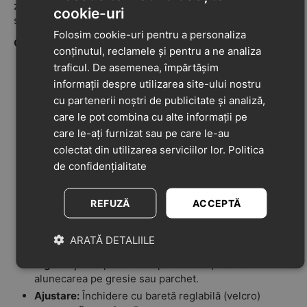
zile, iar sistemul inovator al branțului o învață pe micuță
cookie-uri
să se încalțe singură.
Folosim cookie-uri pentru a personaliza
Caracteristici și Beneficii:
conținutul, reclamele și pentru a ne analiza
Ideal pentru Interior:
Recomandați pentru creșă,
traficul. De asemenea, împărtășim
grădiniță sau purtare acasă, oferind libertate totală
informații despre utilizarea site-ului nostru
de mișcare.
cu partenerii noștri de publicitate și analiză,
Material Elastic:
Confecționați din țesătură elastică
care le pot combina cu alte informații pe
(knit) care permite aerisirea și se adaptează formei
care le-ați furnizat sau pe care le-au
piciorului fără a strânge.
colectat din utilizarea serviciilor lor.
Politica
Educație prin Design:
Branțurile au un design
de confidențialitate
educativ (tip puzzle) care ajută copilul să distingă
ușor pantoful stâng de cel drept și să se încalțe
singur corect.
REFUZĂ
ACCEPTĂ
Stabilitate FOAMtech:
Stabilizator moale la călcâi
(tehnologie FOAMtech) pentru siguranță, fără a fi
ARATĂ DETALIILE
rigid.
Siguranță:
Talpă antiderapantă care previne
alunecarea pe gresie sau parchet.
Ajustare:
Închidere cu baretă reglabilă (velcro)