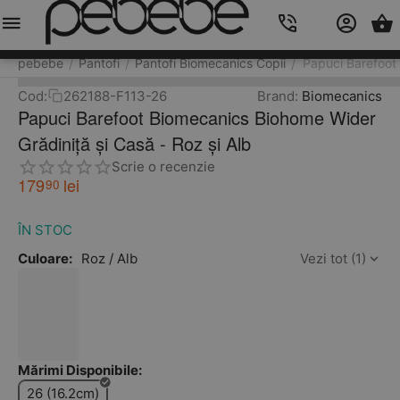
Meniu
Caută
Cos
Account
Contacts
pebebe
Pantofi
Pantofi Biomecanics Copii
Papuci Barefoot 
/
/
/
Cod:
262188-F113-26
Brand:
Biomecanics
Papuci Barefoot Biomecanics Biohome Wider
Grădiniță și Casă - Roz și Alb
Scrie o recenzie
179
lei
90
ÎN STOC
Culoare:
Roz / Alb
Vezi tot (1)
Mărimi Disponibile:
26 (16.2cm)