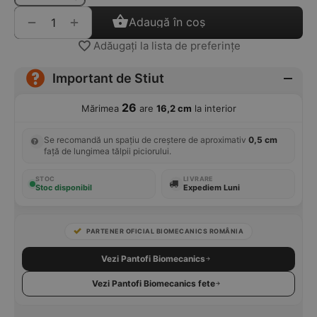
+
−
Adaugă în coș
Adăugați la lista de preferințe
Important de Stiut
26
Mărimea
are
16,2 cm
la interior
Se recomandă un spațiu de creștere de aproximativ
0,5 cm
față de lungimea tălpii piciorului.
STOC
LIVRARE
Stoc disponibil
Expediem Luni
PARTENER OFICIAL BIOMECANICS ROMÂNIA
Vezi Pantofi Biomecanics
Vezi Pantofi Biomecanics fete