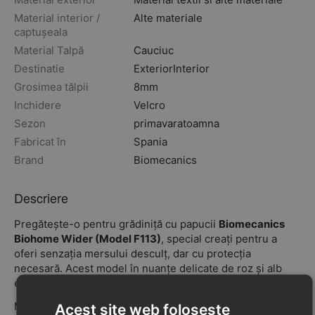
Material interior /
Alte materiale
captușeala
Material Talpă
Cauciuc
Destinatie
Exterior
Interior
Grosimea tălpii
8mm
Inchidere
Velcro
Sezon
primavara
toamna
Fabricat în
Spania
Brand
Biomecanics
Descriere
Pregătește-o pentru grădiniță cu papucii
Biomecanics
Biohome Wider (Model F113)
, special creați pentru a
oferi senzația mersului desculț, dar cu protecția
necesară. Acest model în nuanțe delicate de roz și alb
este soluția perfectă pentru activitățile de interior.
Materialul textil elastic asigură confort pe durata întregii
Acest site web folosește