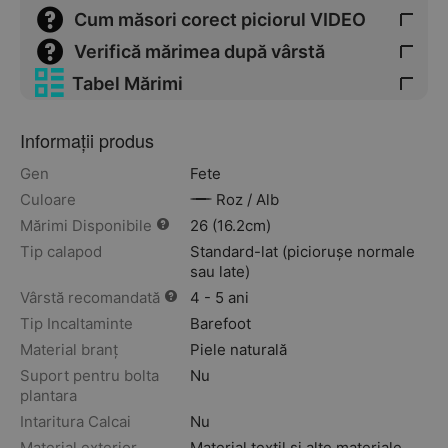
Cum măsori corect piciorul VIDEO
Verifică mărimea după vârstă
Tabel Mărimi
Informații produs
Gen
Fete
Culoare
Roz / Alb
Mărimi Disponibile
26 (16.2cm)
Tip calapod
Standard-lat (piciorușe normale
sau late)
Vârstă recomandată
4 - 5 ani
Tip Incaltaminte
Barefoot
Material branț
Piele naturală
Suport pentru bolta
Nu
plantara
Intaritura Calcai
Nu
Material exterior
Material textil si alte materiale