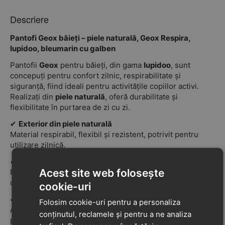
Descriere
Pantofi Geox băieți – piele naturală, Geox Respira,
Iupidoo, bleumarin cu galben
Pantofii
Geox
pentru băieți, din gama
Iupidoo
, sunt
concepuți pentru confort zilnic, respirabilitate și
siguranță, fiind ideali pentru activitățile copiilor activi.
Realizați din
piele naturală
, oferă durabilitate și
flexibilitate în purtarea de zi cu zi.
✔
Exterior din piele naturală
Material respirabil, flexibil și rezistent, potrivit pentru
utilizare zilnică.
✔
Tehnologie Geox Respira
Acest site web folosește
Permite eliminarea umezelii și menține piciorul aerisit,
contribuind la un climat interior confortabil.
cookie-uri
✔
Branț antibacterian
Folosim cookie-uri pentru a personaliza
Ajută la menținerea igienei și a prospețimii pe durata
conținutul, reclamele și pentru a ne analiza
purtării.