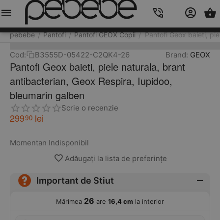
Meniu
Caută
Cos
Account
Contacts
pebebe
Pantofi
Pantofi GEOX Copii
Pantofi Geox baieti, pi
/
/
/
Cod:
B3555D-05422-C2QK4-26
Brand:
GEOX
Pantofi Geox baieti, piele naturala, brant
antibacterian, Geox Respira, Iupidoo,
bleumarin galben
Scrie o recenzie
299
lei
90
Momentan Indisponibil
Adăugați la lista de preferințe
Important de Stiut
26
Mărimea
are
16,4 cm
la interior