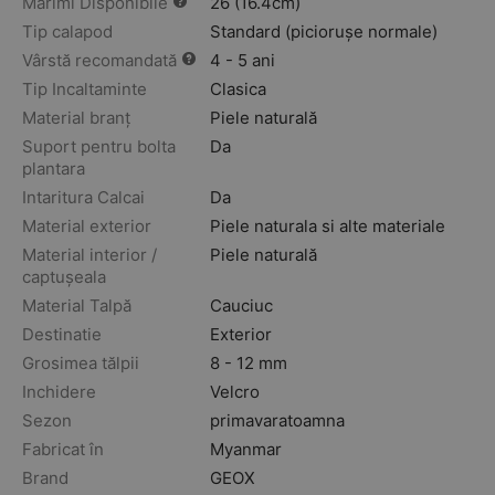
Mărimi Disponibile
26 (16.4cm)
Tip calapod
Standard (piciorușe normale)
Vârstă recomandată
4 - 5 ani
Tip Incaltaminte
Clasica
Material branț
Piele naturală
Suport pentru bolta
Da
plantara
Intaritura Calcai
Da
Material exterior
Piele naturala si alte materiale
Material interior /
Piele naturală
captușeala
Material Talpă
Cauciuc
Destinatie
Exterior
Grosimea tălpii
8 - 12 mm
Inchidere
Velcro
Sezon
primavara
toamna
Fabricat în
Myanmar
Brand
GEOX