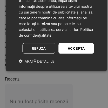
traficul. De asemenea, împărtășim
✔
Talpă flexibilă și antiderapantă
informații despre utilizarea site-ului nostru
Oferă stabilitate și siguranță la mers pe diverse
cu partenerii noștri de publicitate și analiză,
suprafețe.
care le pot combina cu alte informații pe
care le-ați furnizat sau pe care le-au
✔
Design practic – Iupidoo
Construcție confortabilă, adaptată piciorului copilului aflat
colectat din utilizarea serviciilor lor.
Politica
în mișcare.
de confidențialitate
✔
Culoare bleumarin cu galben
Aspect sport și dinamic, ușor de asortat.
REFUZĂ
ACCEPTĂ
O alegere potrivită pentru părinții care caută pantofi din
piele naturală, respirabili și confortabili pentru băieți, cu
ARATĂ DETALIILE
tehnologia consacrată Geox Respira.
Recenzii
Nu au fost găsite recenzii