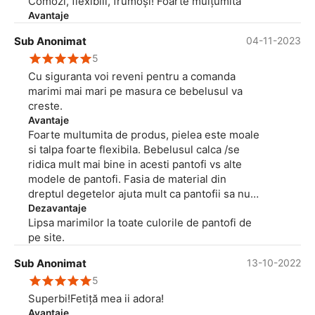
Comozi, flexibili, frumoși! Foarte mulțumită
nu ar fi fost probleme, insa acum merge cu
Avantaje
acele incaltari cu piciorul spre interior. Desi
Sub Anonimat
04-11-2023
sunt bine facute si flexibile, nu sunt barefoot si
deci, dupa 1,5 luni nu e suficient de trecut la
5
altceva, asa ca voi comanda tot la pebebe.ro o
Cu siguranta voi reveni pentru a comanda
pereche de cizme pentru ea, caci sunt sigura
marimi mai mari pe masura ce bebelusul va
ca nu vor fi probleme. In plus, ma bucur ca e
creste.
firma romaneasca. Multumim pentru ceea ce
Avantaje
faceti, ne sunteti de mare ajutor!
Foarte multumita de produs, pielea este moale
si talpa foarte flexibila. Bebelusul calca /se
ridica mult mai bine in acesti pantofi vs alte
modele de pantofi. Fasia de material din
dreptul degetelor ajuta mult ca pantofii sa nu
se zgarie daca bebelusul merge de-a busilea
Dezavantaje
Lipsa marimilor la toate culorile de pantofi de
pe jos.
pe site.
Sub Anonimat
13-10-2022
5
Superbi!Fetiță mea ii adora!
Avantaje