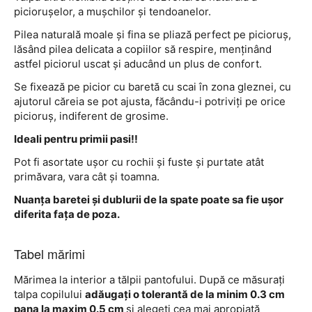
piciorușelor, a mușchilor și tendoanelor.
Pilea naturală moale și fina se pliază perfect pe picioruș,
lăsând pilea delicata a copiilor să respire, menținând
astfel piciorul uscat și aducând un plus de confort.
Se fixează pe picior cu baretă cu scai în zona gleznei, cu
ajutorul căreia se pot ajusta, făcându-i potriviți pe orice
picioruș, indiferent de grosime.
Ideali pentru primii pasi!!
Pot fi asortate ușor cu rochii și fuste și purtate atât
primăvara, vara cât și toamna.
Nuanța baretei și dublurii de la spate poate sa fie ușor
diferita fața de poza.
Tabel mărimi
Mărimea la interior a tălpii pantofului. După ce măsurați
talpa copilului
adăugați o tolerantă de la minim 0.3 cm
pana la maxim 0.5 cm
și alegeți cea mai apropiată