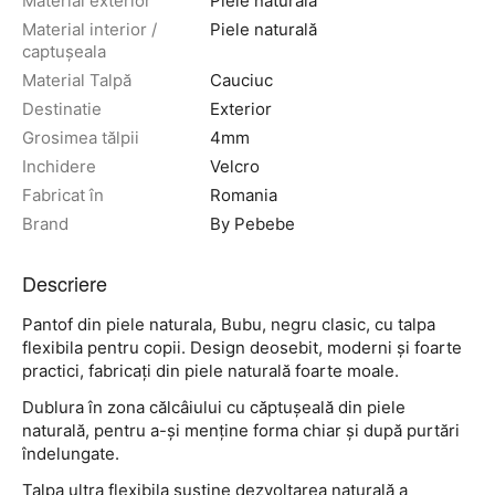
Material exterior
Piele naturală
Material interior /
Piele naturală
captușeala
Material Talpă
Cauciuc
Destinatie
Exterior
Grosimea tălpii
4mm
Inchidere
Velcro
Fabricat în
Romania
Brand
By Pebebe
Descriere
Pantof din piele naturala, Bubu, negru clasic, cu talpa
flexibila pentru copii. Design deosebit, moderni și foarte
practici, fabricați din piele naturală foarte moale.
Dublura în zona călcâiului cu căptușeală din piele
naturală, pentru a-și menține forma chiar și după purtări
îndelungate.
Talpa ultra flexibila susține dezvoltarea naturală a