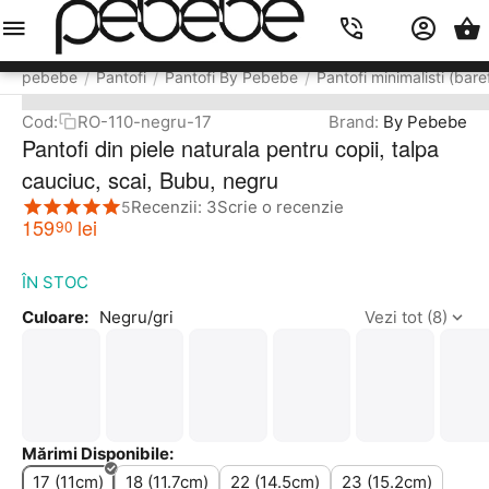
Meniu
Caută
Cos
Account
Contacts
pebebe
Pantofi
Pantofi By Pebebe
Pantofi minimalisti (bare
/
/
/
Cod:
RO-110-negru-17
Brand:
By Pebebe
Pantofi din piele naturala pentru copii, talpa
cauciuc, scai, Bubu, negru
Recenzii: 3
Scrie o recenzie
5
159
lei
90
ÎN STOC
Culoare:
Negru/gri
Vezi tot (8)
Mărimi Disponibile:
17 (11cm)
18 (11.7cm)
22 (14.5cm)
23 (15.2cm)