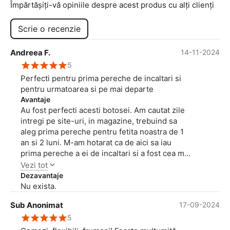
Împărtășiți-vă opiniile despre acest produs cu alți clienți
Scrie o recenzie
Andreea F.
14-11-2024
5
Perfecti pentru prima pereche de incaltari si
pentru urmatoarea si pe mai departe
Avantaje
Au fost perfecti acesti botosei. Am cautat zile
intregi pe site-uri, in magazine, trebuind sa
aleg prima pereche pentru fetita noastra de 1
an si 2 luni. M-am hotarat ca de aici sa iau
prima pereche a ei de incaltari si a fost cea mai
buna decizie. Nu numai ca a fost incantata, dar
Vezi tot
si acum, desi i-ar fi ficsi, dar nici nu e mai
Dezavantaje
sezonul, i-ar purta. De la prima purtare a mers
Nu exista.
corect, nu a dus piciorul inspre interior. Acum,
Sub Anonimat
17-09-2024
prin comparatie, am luat o pereche de
cizmulite imblanite de la o alta firma, direct din
5
magazin, a facut proba de mers prin magazin,