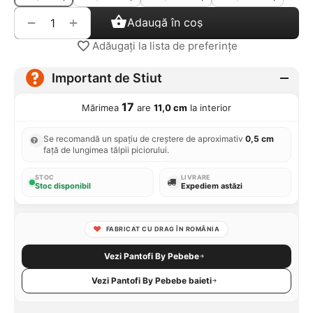
+
−
Adaugă în coș
Adăugați la lista de preferințe
Important de Stiut
17
Mărimea
are
11,0 cm
la interior
Se recomandă un spațiu de creștere de aproximativ
0,5 cm
față de lungimea tălpii piciorului.
STOC
LIVRARE
Stoc disponibil
Expediem astăzi
FABRICAT CU DRAG ÎN ROMÂNIA
Vezi Pantofi By Pebebe
Vezi Pantofi By Pebebe baieti