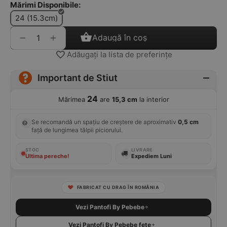
Mărimi Disponibile:
24 (15.3cm)
+
−
Adaugă în coș
Adăugați la lista de preferințe
Important de Stiut
24
Mărimea
are
15,3 cm
la interior
Se recomandă un spațiu de creștere de aproximativ
0,5 cm
față de lungimea tălpii piciorului.
STOC
LIVRARE
Ultima pereche!
Expediem Luni
FABRICAT CU DRAG ÎN ROMÂNIA
Vezi Pantofi By Pebebe
Vezi Pantofi By Pebebe fete