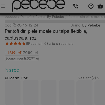
Meniu
Caută
Cos
Account
Contacts
pebebe
Pantofi
Pantofi By Pebebe
Pantofi din piele moale c
/
/
/
Cod:
RO-15-12-24
Brand:
By Pebebe
Pantofi din piele moale cu talpa flexibila,
captuseala, roz
Recenzii: 6
Scrie o recenzie
5
116
lei
93
179
lei
90
Economisești:
62
lei
97
ÎN STOC
Culoare:
Roz
Vezi tot (7)