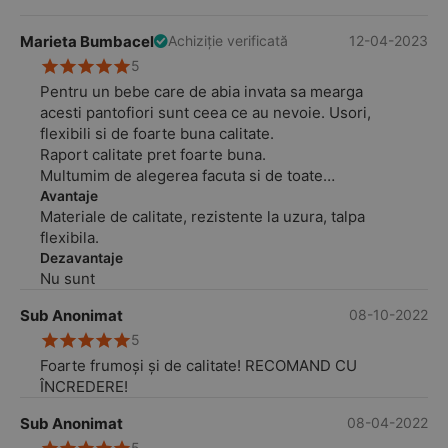
Marieta Bumbacel
12-04-2023
Achiziție verificată
5
Pentru un bebe care de abia invata sa mearga
acesti pantofiori sunt ceea ce au nevoie. Usori,
flexibili si de foarte buna calitate.
Raport calitate pret foarte buna.
Multumim de alegerea facuta si de toate
celelalte produse comandate
Avantaje
Materiale de calitate, rezistente la uzura, talpa
flexibila.
Dezavantaje
Nu sunt
Sub Anonimat
08-10-2022
5
Foarte frumoși și de calitate! RECOMAND CU
ÎNCREDERE!
Sub Anonimat
08-04-2022
5