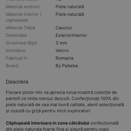
Material exterior
Piele naturală
Material interior /
Piele naturală
captușeala
Material Talpă
Cauciuc
Destinatie
Exterior
Interior
Grosimea tălpii
3 mm
Inchidere
Velcro
Fabricat în
Romania
Brand
By Pebebe
Descriere
Fiecare picior mic va aprecia noua noastră colecție de
pantofi ce imita mersul descult. Confecționați 100% din
piele naturală de cea mai bună calitate, atent selecționată
și cusută cu grijă pentru micii exploratori.
Căptușeală interioara in zona călcâiului
confecționată
din piele naturala foarte fina și sigură pentru copii.