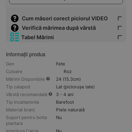
Cum măsori corect piciorul VIDEO
Verifică mărimea după vârstă
Tabel Mărimi
Informații produs
Gen
Fete
Culoare
Roz
Mărimi Disponibile
24 (15.3cm)
Tip calapod
Lat (piciorușe late)
Vârstă recomandată
3 - 4 ani
Tip Incaltaminte
Barefoot
Material branț
Piele naturală
Suport pentru bolta
Nu
plantara
Intaritura Calcai
Nu