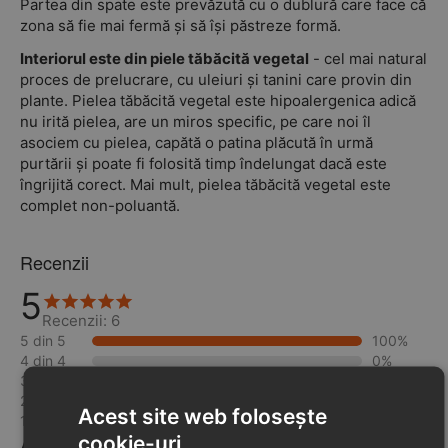
Partea din spate este prevăzută cu o dublură care face că
zona să fie mai fermă și să își păstreze formă.
Interiorul este din piele tăbăcită vegetal
- cel mai natural
proces de prelucrare, cu uleiuri și tanini care provin din
plante. Pielea tăbăcită vegetal este hipoalergenica adică
nu irită pielea, are un miros specific, pe care noi îl
asociem cu pielea, capătă o patina plăcută în urmă
purtării și poate fi folosită timp îndelungat dacă este
îngrijită corect. Mai mult, pielea tăbăcită vegetal este
complet non-poluantă.
Recenzii
5
Recenzii: 6
5 din 5
100%
4 din 4
0%
3 din 3
0%
2 din 2
0%
Acest site web folosește
1 din 1
0%
Adaugă o recenzie la acest produs
cookie-uri