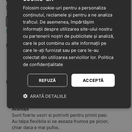
Folosim cookie-uri pentru a personaliza
Împărtășiți-vă opiniile despre acest produs cu alți clienți
conținutul, reclamele și pentru a ne analiza
Scrie o recenzie
traficul. De asemenea, împărtășim
informații despre utilizarea site-ului nostru
Most Helpful Positive Review
cu partenerii noștri de publicitate și analiză,
care le pot combina cu alte informații pe
Sub Anonimat
08-04-2022
care le-ați furnizat sau pe care le-au
5
colectat din utilizarea serviciilor lor.
Politica
Produse de calitate și arată exact ca in poze. Foarte
de confidențialitate
multumiți de serviciile dumneavoastră!
REFUZĂ
ACCEPTĂ
Sub Anonimat
12-02-2025
5
ARATĂ DETALIILE
Pantofi de calitate si seriozitate maxima in
ceea ce priveste plasarea si livrarea comenzii.
Avantaje
Sunt foarte usori si potriviti pentru primii pasi.
Au talpa flexibila si se aseaza frumos pe picior,
chiar daca e mai pufos.