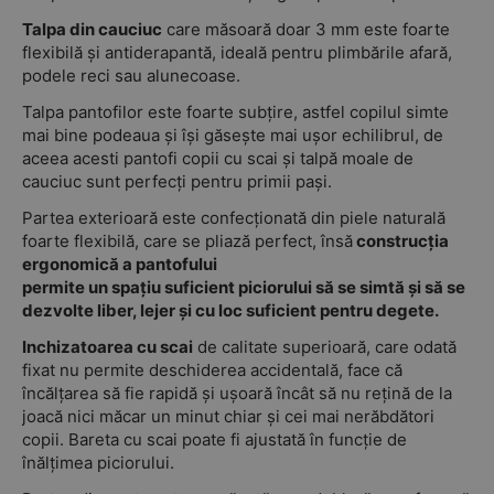
Talpa din cauciuc
care măsoară doar 3 mm este foarte
flexibilă și antiderapantă, ideală pentru plimbările afară,
podele reci sau alunecoase.
Talpa pantofilor este foarte subțire, astfel copilul simte
mai bine podeaua și își găsește mai ușor echilibrul, de
aceea acesti pantofi copii cu scai și talpă moale de
cauciuc sunt perfecți pentru primii pași.
Partea exterioară este confecționată din piele naturală
foarte flexibilă, care se pliază perfect, însă
construcția
ergonomică a pantofului
permite un spațiu suficient piciorului să se simtă și să se
dezvolte liber, lejer și cu loc suficient pentru degete.
Inchizatoarea cu scai
de calitate superioară, care odată
fixat nu permite deschiderea accidentală, face că
încălțarea să fie rapidă și ușoară încât să nu rețină de la
joacă nici măcar un minut chiar și cei mai nerăbdători
copii. Bareta cu scai poate fi ajustată în funcție de
înălțimea piciorului.