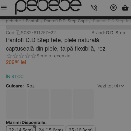
Meniu
Caută
Cos
Account
Contacts
pebebe
Pantofi
Pantofi D.D. Step Copii
Pantofi D.D Step fete
/
/
/
Cod:
S082-61125D-22
Brand:
D.D. Step
Pantofi D.D Step fete, piele naturală,
captuseală din piele, talpă flexibilă, roz
Scrie o recenzie
209
lei
90
ÎN STOC
Culoare:
Roz
Vezi tot (4)
Mărimi Disponibile:
22 (14.5cm)
24 (15.6cm)
25 (16.3cm)