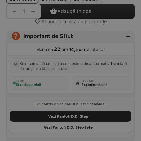
+
−
Adaugă în coș
Adăugați la lista de preferințe
Important de Stiut
22
Mărimea
are
14,5 cm
la interior
Se recomandă un spațiu de creștere de aproximativ
1 cm
față
de lungimea tălpii piciorului.
STOC
LIVRARE
Stoc disponibil
Expediem Luni
PARTENER OFICIAL D.D. STEP ROMÂNIA
Vezi Pantofi D.D. Step
Vezi Pantofi D.D. Step fete