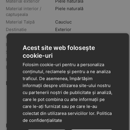
Material exterior
Piele naturală
Material interior /
Piele naturală
captușeala
Material Talpă
Cauciuc
Destinatie
Exterior
Grosimea tălpii
5mm
Inchidere
Velcro
Acest site web folosește
Sezon
primavara
toamna
cookie-uri
Fabricat în
Ungaria
Folosim cookie-uri pentru a personaliza
Brand
D.D. Step
conținutul, reclamele și pentru a ne analiza
traficul. De asemenea, împărtășim
Descriere
informații despre utilizarea site-ului nostru
cu partenerii noștri de publicitate și analiză,
Recomandat pentru picioare normale/late
care le pot combina cu alte informații pe
Protecție suplimentară pentru degetele de la picioare
care le-ați furnizat sau pe care le-au
Suport pentru bolta plantară
colectat din utilizarea serviciilor lor.
Politica
de confidențialitate
Recenzii