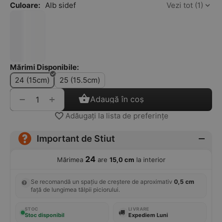
Culoare:
Alb sidef
Vezi tot (1)
Mărimi Disponibile:
24 (15cm)
25 (15.5cm)
+
−
Adaugă în coș
Adăugați la lista de preferințe
Important de Stiut
24
Mărimea
are
15,0 cm
la interior
Se recomandă un spațiu de creștere de aproximativ
0,5 cm
față de lungimea tălpii piciorului.
STOC
LIVRARE
Stoc disponibil
Expediem Luni