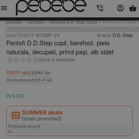
Meniu
Caută
Cos
Account
Contacts
pebebe
Sandale
Sandale D.D. Step Copii
Pantofi D.D.Step c
/
/
/
Cod:
H077-61288F-24
Brand:
D.D. Step
Pantofi D.D.Step copii, barefoot, piele
naturala, decupati, primii pași, alb sidef
Scrie o recenzie
153
lei
93
219
lei
90
Economisești:
65
lei
97
ÎN STOC
SUMMER deals
Detalii promotie
Promoția expiră
în: