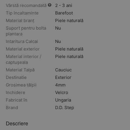
Vârstă recomandată
2 - 3 ani
Tip Incaltaminte
Barefoot
Material branț
Piele naturală
Suport pentru bolta
Nu
plantara
Intaritura Calcai
Nu
Material exterior
Piele naturală
Material interior /
Piele naturală
captușeala
Material Talpă
Cauciuc
Destinatie
Exterior
Grosimea tălpii
4mm
Inchidere
Velcro
Fabricat în
Ungaria
Brand
D.D. Step
Descriere