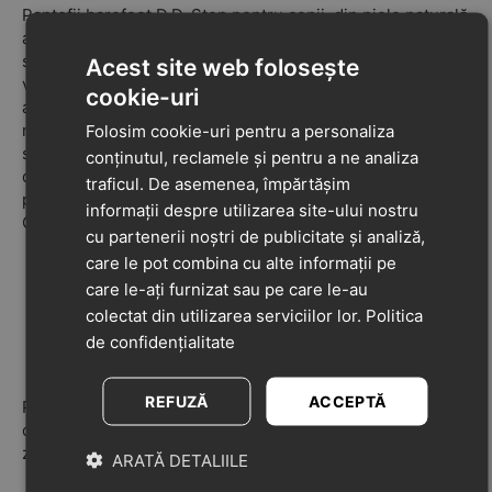
Pantofii barefoot D.D. Step pentru copii, din piele naturală
alb sidef, sunt ideali pentru primii pași, oferind confort și
susținere optimă. Designul decupat asigură o bună
Acest site web folosește
ventilare, fiind perfect pentru sezonul cald și pentru
cookie-uri
activitățile zilnice. Talpa flexibilă și ușoară permite
mișcarea naturală a piciorului, contribuind la o dezvoltare
Folosim cookie-uri pentru a personaliza
sănătoasă, în timp ce materialele premium oferă
conținutul, reclamele și pentru a ne analiza
durabilitate și respirabilitate. Acești pantofi barefoot sunt
traficul. De asemenea, împărtășim
potriviți pentru copii activi, în perioada primilor pași.
informații despre utilizarea site-ului nostru
Caracteristici:
cu partenerii noștri de publicitate și analiză,
Pantofi copii barefoot din piele naturală
care le pot combina cu alte informații pe
Ideali pentru primii pași
care le-ați furnizat sau pe care le-au
Talpă flexibilă și ușoară
colectat din utilizarea serviciilor lor.
Politica
de confidențialitate
Design decupat pentru aerisire
Culoare: alb sidef
REFUZĂ
ACCEPTĂ
Perfecți pentru plimbări, grădiniță și activități zilnice,
oferind libertate de mișcare și confort pe tot parcursul
zilei.
ARATĂ DETALIILE