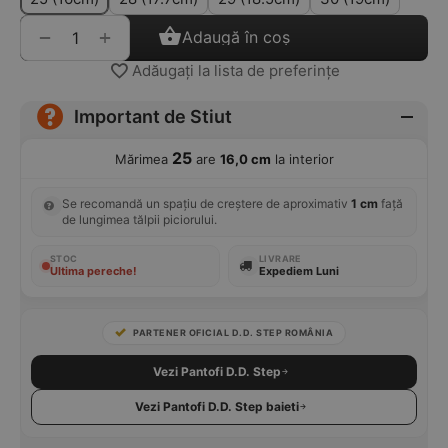
+
−
Adaugă în coș
Adăugați la lista de preferințe
Important de Stiut
25
Mărimea
are
16,0 cm
la interior
Se recomandă un spațiu de creștere de aproximativ
1 cm
față
de lungimea tălpii piciorului.
STOC
LIVRARE
Ultima pereche!
Expediem Luni
PARTENER OFICIAL D.D. STEP ROMÂNIA
Vezi Pantofi D.D. Step
Vezi Pantofi D.D. Step baieti