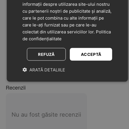
informații despre utilizarea site-ului nostru
stabilitate și aderență optimă pe orice suprafață
cu partenerii noștri de publicitate și analiză,
Protecție cauciucată în vârf
– protejează degetele
împotriva loviturilor.
care le pot combina cu alte informații pe
care le-ați furnizat sau pe care le-au
Sistem Soft Sock
– atenuează vibrațiile în timpul
mersului și sporește confortul.
colectat din utilizarea serviciilor lor.
Politica
Branț cu suport pentru bolta plantară
– susține
de confidențialitate
dezvoltarea sănătoasă a piciorului.
Întăritură la călcâi
– pentru o poziție corectă și
REFUZĂ
ACCEPTĂ
stabilitate îmbunătățită.
Închidere cu două barete cu scai
– fixare rapidă,
ARATĂ DETALIILE
sigură și ușor de ajustat.
Recenzii
Nu au fost găsite recenzii