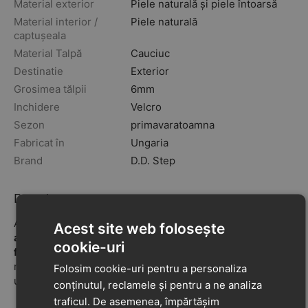
Material exterior
Piele naturală și piele întoarsă
Material interior /
Piele naturală
captușeala
Material Talpă
Cauciuc
Destinatie
Exterior
Grosimea tălpii
6mm
Inchidere
Velcro
Sezon
primavara
toamna
Fabricat în
Ungaria
Brand
D.D. Step
Descriere
Acești pantofi sport sunt
alegerea ideală pentru joacă și
Acest site web folosește
aventurile zilnice
, oferind
siguranță, susținere și
cookie-uri
flexibilitate
pentru piciorușele în creștere. Construiți din
materiale de calitate și cu tehnologii inovatoare, asigură
Folosim cookie-uri pentru a personaliza
un confort optim pe tot parcursul zilei.
conținutul, reclamele și pentru a ne analiza
traficul. De asemenea, împărtășim
Talpă flexibilă din cauciuc antiderapant
– oferă