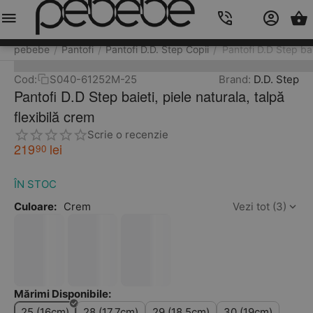
Meniu
Caută
Cos
Account
Contacts
pebebe
Pantofi
Pantofi D.D. Step Copii
Pantofi D.D Step baie
/
/
/
Cod:
S040-61252M-25
Brand:
D.D. Step
Pantofi D.D Step baieti, piele naturala, talpă
flexibilă crem
Scrie o recenzie
219
lei
90
ÎN STOC
Culoare:
Crem
Vezi tot (3)
Mărimi Disponibile:
25 (16cm)
28 (17.7cm)
29 (18.5cm)
30 (19cm)