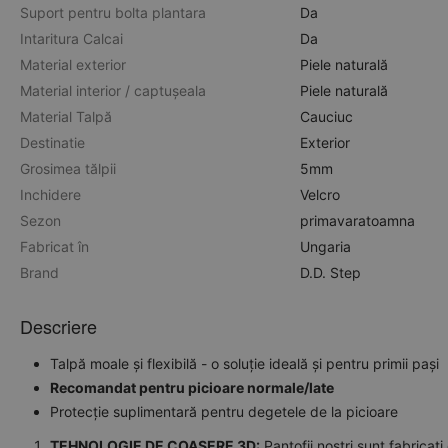
Suport pentru bolta plantara
Da
Intaritura Calcai
Da
Material exterior
Piele naturală
Material interior / captușeala
Piele naturală
Material Talpă
Cauciuc
Destinatie
Exterior
Grosimea tălpii
5mm
Inchidere
Velcro
Sezon
primavara
toamna
Fabricat în
Ungaria
Brand
D.D. Step
Descriere
Talpă moale și flexibilă - o soluție ideală și pentru primii pași
Recomandat pentru picioare normale/late
Protecție suplimentară pentru degetele de la picioare
TEHNOLOGIE DE COASERE 3D:
Pantofii noștri sunt fabricaț