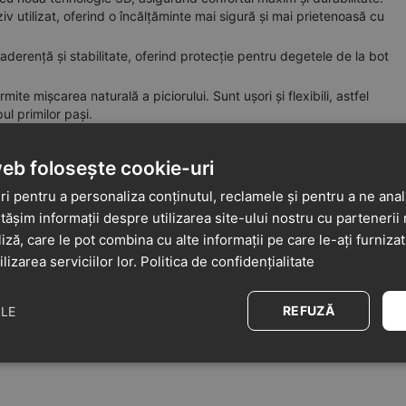
v utilizat, oferind o încălțăminte mai sigură și mai prietenoasă cu
aderență și stabilitate, oferind protecție pentru degetele de la bot
te mișcarea naturală a piciorului. Sunt ușori și flexibili, astfel
ul primilor pași.
ează picioarele sensibile ale copiilor în timpul deplasării, alergării și
pentru protecția metatarsienelor și un strat de amortizare la călcâi.
web folosește cookie-uri
i pentru a personaliza conținutul, reclamele și pentru a ne anali
șim informații despre utilizarea site-ului nostru cu partenerii 
liză, care le pot combina cu alte informații pe care le-ați furniza
ilizarea serviciilor lor.
Politica de confidențialitate
REFUZĂ
ILE