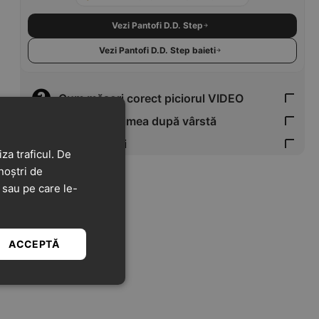
Vezi Pantofi D.D. Step
Vezi Pantofi D.D. Step baieti
Cum măsori corect piciorul VIDEO
Verifică mărimea după vârstă
Tabel Mărimi
za traficul. De
noștri de
t sau pe care le-
ACCEPTĂ