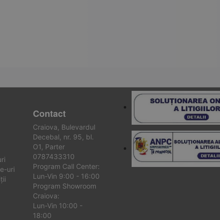
Contact
Craiova, Bulevardul
Decebal, nr. 95, bl.
O1, Parter
0787433310
ri
Program Call Center:
e-uri
Lun-Vin 9:00 - 16:00
ii
Program Showroom
Craiova:
Lun-Vin 10:00 -
18:00