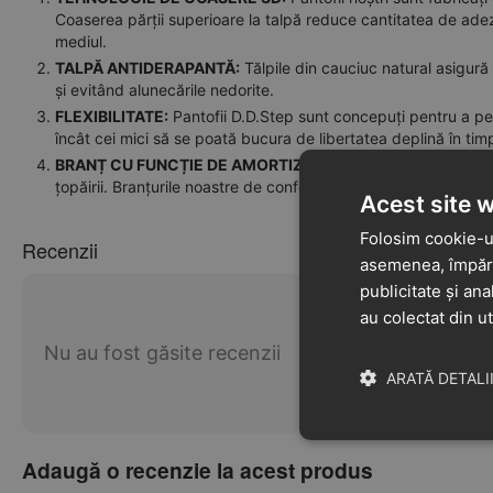
Coaserea părții superioare la talpă reduce cantitatea de adezi
mediul.
TALPĂ ANTIDERAPANTĂ:
Tălpile din cauciuc natural asigură 
și evitând alunecările nedorite.
FLEXIBILITATE:
Pantofii D.D.Step sunt concepuți pentru a permi
încât cei mici să se poată bucura de libertatea deplină în timp
BRANȚ CU FUNCȚIE DE AMORTIZARE A VIBRAȚIILOR:
Protej
țopăirii. Branțurile noastre de confort sunt dotate cu pernuțe 
Acest site 
Folosim cookie-ur
Recenzii
asemenea, împărtă
publicitate și ana
au colectat din ut
Nu au fost găsite recenzii
ARATĂ DETALI
Adaugă o recenzie la acest produs