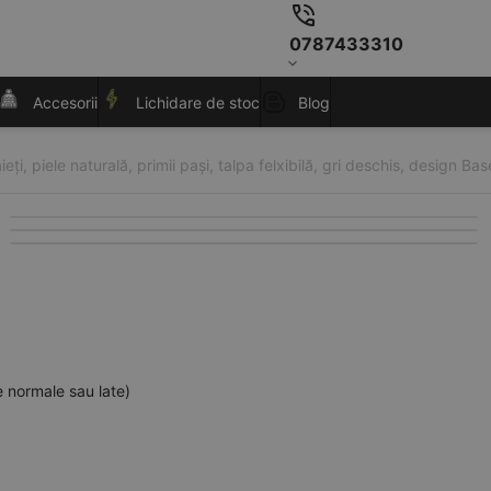
0787433310
Accesorii
Lichidare de stoc
Blog
eți, piele naturală, primii pași, talpa felxibilă, gri deschis, design Bas
e normale sau late)