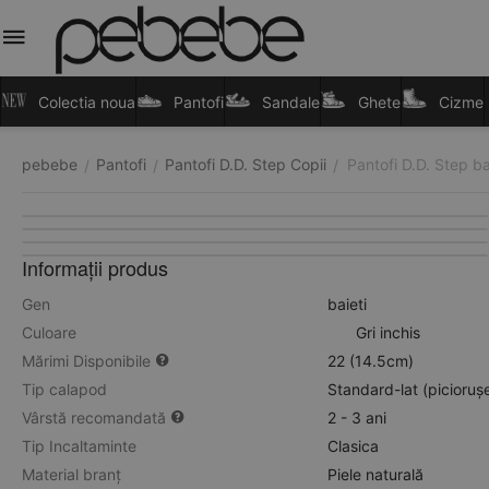
Colectia noua
Pantofi
Sandale
Ghete
Cizme
pebebe
Pantofi
Pantofi D.D. Step Copii
Pantofi D.D. Step bai
/
/
/
Informații produs
Gen
baieti
Culoare
Gri inchis
Mărimi Disponibile
22 (14.5cm)
Tip calapod
Standard-lat (picioruș
Vârstă recomandată
2 - 3 ani
Tip Incaltaminte
Clasica
Material branț
Piele naturală