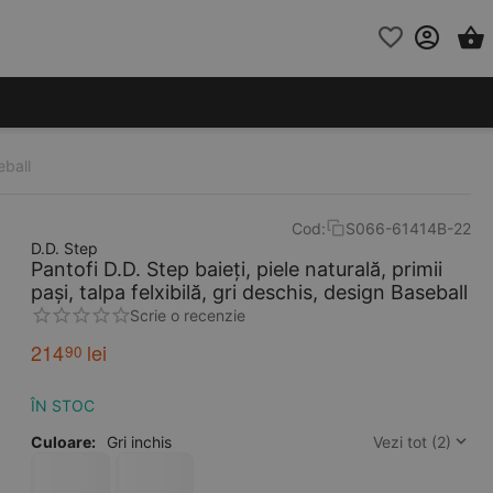
eball
Cod:
S066-61414B-22
D.D. Step
Pantofi D.D. Step baieți, piele naturală, primii
pași, talpa felxibilă, gri deschis, design Baseball
Scrie o recenzie
214
lei
90
ÎN STOC
Culoare:
Gri inchis
Vezi tot (2)