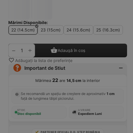
Mărimi Disponibile:
22 (14.5cm)
23 (15cm)
24 (15.6cm)
25 (16.3cm)
+
−
Adaugă în coș
Adăugați la lista de preferințe
Important de Stiut
22
Mărimea
are
14,5 cm
la interior
Se recomandă un spațiu de creștere de aproximativ
1 cm
față de lungimea tălpii piciorului.
STOC
LIVRARE
Stoc disponibil
Expediem Luni
PARTENER OFICIAL D.D. STEP ROMÂNIA