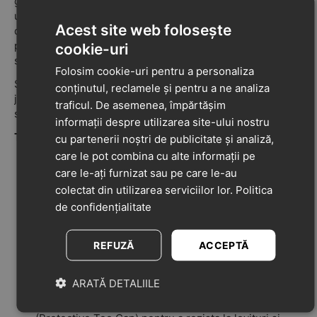
gama Biomecanics Biogateo este alegerea ideală. Având
un design inspirat de pantofii de alergare pentru adulți,
Acest site web folosește
dar adaptat nevoilor specifice ale piciorului mic, acești
pantofi combină materialul textil respirabil cu inserții
cookie-uri
strălucitoare pentru un look modern.
Folosim cookie-uri pentru a personaliza
Sunt extrem de ușori și flexibili, fiind perfecți pentru
conținutul, reclamele și pentru a ne analiza
joaca în parc sau plimbările lungi, oferind în același timp
traficul. De asemenea, împărtășim
stabilitatea necesară primilor pași.
informații despre utilizarea site-ului nostru
Tehnologie și Siguranță (Gama Biogateo):
cu partenerii noștri de publicitate și analiză,
care le pot combina cu alte informații pe
Stabilitate Laterală:
Stabilizatorul extern patentat de
care le-ați furnizat sau pe care le-au
la călcâi oferă siguranță la fiecare pas, fără a rigidiza
colectat din utilizarea serviciilor lor.
Politica
glezna.
de confidențialitate
Libertate de mișcare:
Zona călcâiului are decupajul
specific în formă de „U”, protejând tendonul lui Ahile
și permițând mișcarea naturală a piciorului.
REFUZĂ
ACCEPTĂ
Dezvoltare Corectă (Zero Drop):
Talpa plată
respectă anatomia piciorului și încurajează întărirea
ARATĂ DETALIILE
musculaturii în mod natural.
Protecție la Vârf:
Vârful este ranforsat cu cauciuc