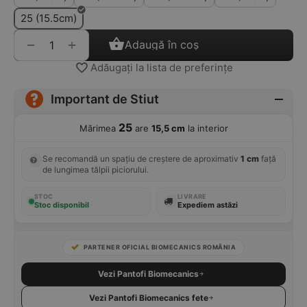
25 (15.5cm)
+
−
Adaugă în coș
Adăugați la lista de preferințe
Important de Stiut
25
Mărimea
are
15,5 cm
la interior
Se recomandă un spațiu de creștere de aproximativ
1 cm
față
de lungimea tălpii piciorului.
STOC
LIVRARE
Stoc disponibil
Expediem astăzi
PARTENER OFICIAL BIOMECANICS ROMÂNIA
Vezi Pantofi Biomecanics
Vezi Pantofi Biomecanics fete