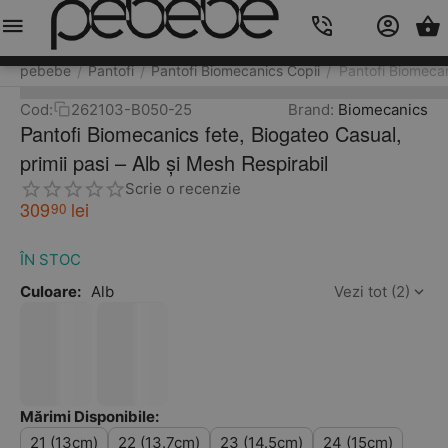
Meniu
Caută
Cos
Account
Contacts
pebebe
Pantofi
Pantofi Biomecanics Copii
Pantofi Biomecan
/
/
/
Cod:
262103-B050-25
Brand:
Biomecanics
Pantofi Biomecanics fete, Biogateo Casual,
primii pasi – Alb și Mesh Respirabil
Scrie o recenzie
309
lei
90
ÎN STOC
Culoare:
Alb
Vezi tot (2)
Mărimi Disponibile:
21 (13cm)
22 (13.7cm)
23 (14.5cm)
24 (15cm)