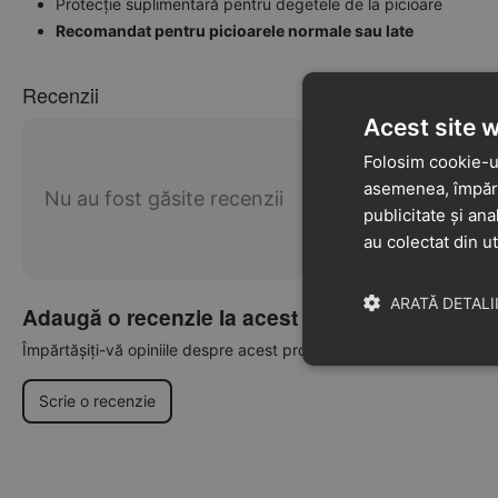
Protecție suplimentară pentru degetele de la picioare
Recomandat pentru picioarele normale sau late
Recenzii
Acest site 
Folosim cookie-ur
asemenea, împărtă
Nu au fost găsite recenzii
publicitate și ana
au colectat din ut
ARATĂ DETALI
Adaugă o recenzie la acest produs
Împărtășiți-vă opiniile despre acest produs cu alți clienți
Scrie o recenzie