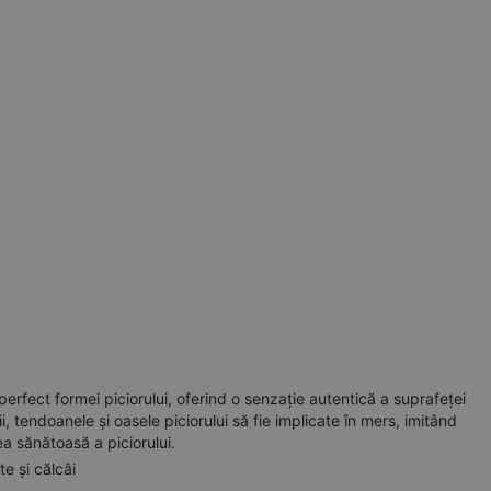
erfect formei piciorului, oferind o senzație autentică a suprafeței
, tendoanele și oasele piciorului să fie implicate în mers, imitând
ea sănătoasă a piciorului.
e și călcâi