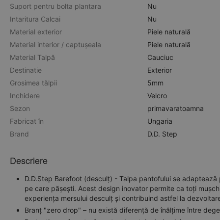
Suport pentru bolta plantara
Nu
Intaritura Calcai
Nu
Material exterior
Piele naturală
Material interior / captușeala
Piele naturală
Material Talpă
Cauciuc
Destinatie
Exterior
Grosimea tălpii
5mm
Inchidere
Velcro
Sezon
primavara
toamna
Fabricat în
Ungaria
Brand
D.D. Step
Descriere
D.D.Step Barefoot (desculț) - Talpa pantofului se adaptează p
pe care pășești. Acest design inovator permite ca toți mușchii
experiența mersului desculț și contribuind astfel la dezvoltar
Branț "zero drop" – nu există diferență de înălțime între deget