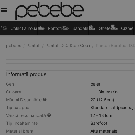
Colectia noua
Pantofi
Sandale
Ghete
Cizme
pebebe
Pantofi
Pantofi D.D. Step Copii
Pantofi Barefoot D.D
/
/
/
Informații produs
Gen
baieti
Culoare
Bleumarin
Mărimi Disponibile
20 (12.5cm)
Tip calapod
Standard-lat (picioruș
Vârstă recomandată
12 - 18 luni
Tip Incaltaminte
Barefoot
Material branț
Alte materiale