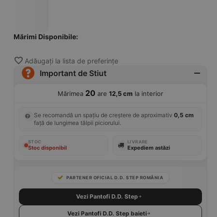
Mărimi Disponibile:
Adăugați la lista de preferințe
Important de Stiut
20
Mărimea
are
12,5 cm
la interior
Se recomandă un spațiu de creștere de aproximativ
0,5 cm
față de lungimea tălpii piciorului.
STOC
LIVRARE
Stoc disponibil
Expediem astăzi
PARTENER OFICIAL D.D. STEP ROMÂNIA
Vezi Pantofi D.D. Step
Vezi Pantofi D.D. Step baieti