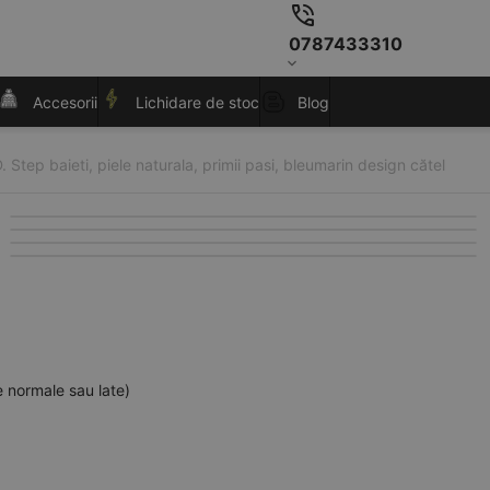
0787433310
Accesorii
Lichidare de stoc
Blog
. Step baieti, piele naturala, primii pasi, bleumarin design cătel
e normale sau late)