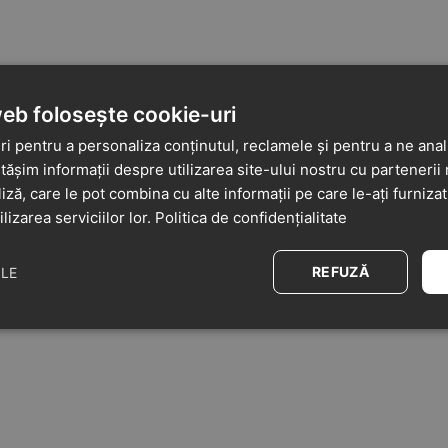
web folosește cookie-uri
i pentru a personaliza conținutul, reclamele și pentru a ne anali
șim informații despre utilizarea site-ului nostru cu partenerii 
liză, care le pot combina cu alte informații pe care le-ați furniza
ilizarea serviciilor lor.
Politica de confidențialitate
REFUZĂ
ILE