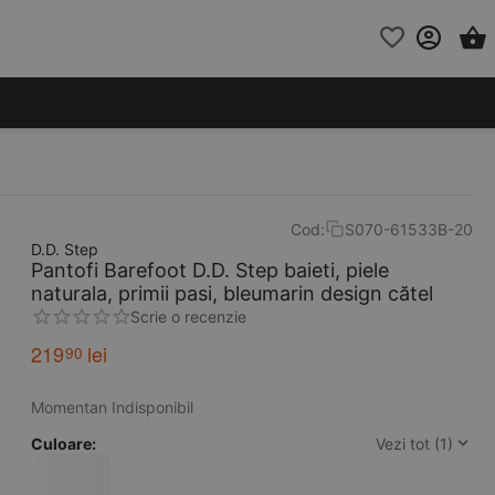
Cod:
S070-61533B-20
D.D. Step
Pantofi Barefoot D.D. Step baieti, piele
naturala, primii pasi, bleumarin design cătel
Scrie o recenzie
219
lei
90
Momentan Indisponibil
Culoare:
Vezi tot (1)