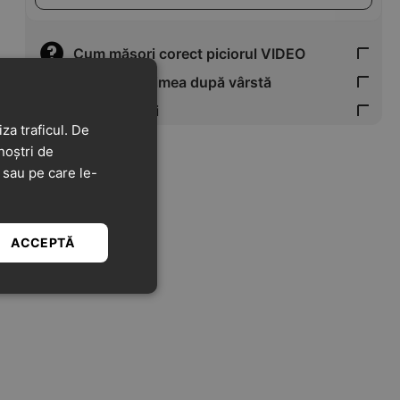
Cum măsori corect piciorul VIDEO
Verifică mărimea după vârstă
Tabel Mărimi
za traficul. De
noștri de
t sau pe care le-
ACCEPTĂ