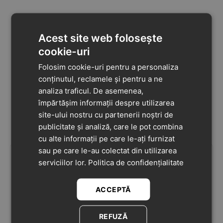
Acest site web folosește
cookie-uri
Folosim cookie-uri pentru a personaliza
conținutul, reclamele și pentru a ne
analiza traficul. De asemenea,
împărtășim informații despre utilizarea
site-ului nostru cu partenerii noștri de
publicitate și analiză, care le pot combina
cu alte informații pe care le-ați furnizat
sau pe care le-au colectat din utilizarea
237
lei
237
lei
serviciilor lor.
Politica de confidențialitate
93
93
339
lei
339
lei
90
90
-30%
-30%
Ghete fete, piele
Ghete fete, piele
ACCEPTĂ
naturala, Bioflow, roz
naturala, Bioflow, negru,
deschis, Biomecanics
Biomecanics
0.0
0.0
ÎN STOC
ÎN STOC
REFUZĂ