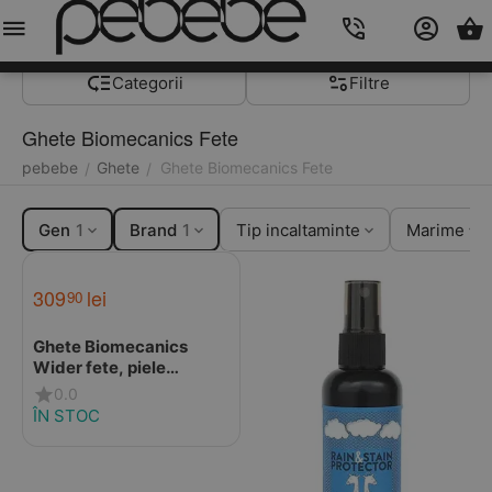
Meniu
Caută
Cos
Account
Contacts
Categorii
Filtre
Ghete Biomecanics Fete
pebebe
Ghete
Ghete Biomecanics Fete
/
/
Gen
1
Brand
1
Tip incaltaminte
Marime
309
lei
90
Ghete Biomecanics
Wider fete, piele
naturala, primii pași,
0.0
BioGateo, roz prafuit cu
ÎN STOC
puisor