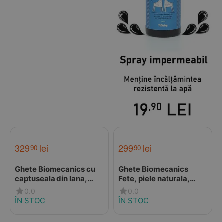
329
lei
299
lei
90
90
Ghete Biomecanics cu
Ghete Biomecanics
captuseala din lana,
Fete, piele naturala,
piele naturala, roz
primii pași, BioGateo,
0.0
0.0
culoare roz
ÎN STOC
ÎN STOC