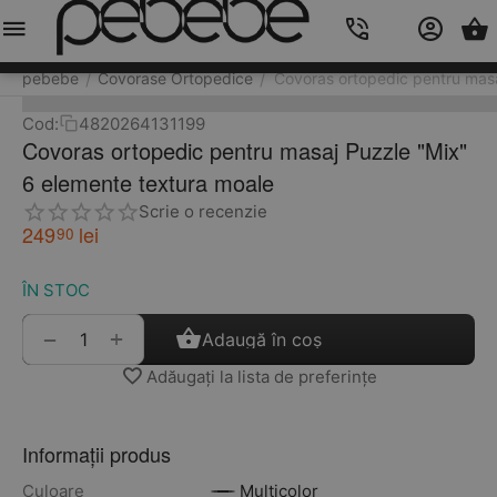
Meniu
Caută
Cos
Account
Contacts
pebebe
Covorase Ortopedice
Covoras ortopedic pentru masa
/
/
Cod:
4820264131199
Covoras ortopedic pentru masaj Puzzle "Mix"
6 elemente textura moale
Scrie o recenzie
249
lei
90
ÎN STOC
+
−
Adaugă în coș
Adăugați la lista de preferințe
Informații produs
Culoare
Multicolor