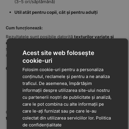
(3–5 ori/săptămână)
Util atât pentru copii, cât și pentru adulți
Cum funcționează:
Rezultatele sunt posibile datorită
texturilor variate și
elementelor proeminente
din fiecare piesă, care
stimulează mușchii și circulația sanguină și acționează
Acest site web folosește
asupra punctelor reflexogene.
cookie-uri
Grad de duritate:
Folosim cookie-uri pentru a personaliza
conținutul, reclamele și pentru a ne analiza
Textură moale
: Iarbă, Scoici, Prundiș, Ciuperci
traficul. De asemenea, împărtășim
Duritate medie
: Ghinde, Marine
informații despre utilizarea site-ului nostru
cu partenerii noștri de publicitate și analiză,
Textură dură
: Spini, Piramide, Lotuși
care le pot combina cu alte informații pe
care le-ați furnizat sau pe care le-au
Combinația de durități oferă un efect complet de
masaj,
colectat din utilizarea serviciilor lor.
Politica
tonifiere și stimulare senzorială
.
de confidențialitate