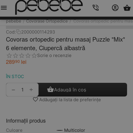
Meniu
Caută
Cos
Account
Contacts
pebebe
Covorase Ortopedice
Covoras ortopedic pentru masa
/
/
Cod:
2000000114293
Covoras ortopedic pentru masaj Puzzle "Mix"
6 elemente, Ciupercă albastră
Scrie o recenzie
289
lei
90
ÎN STOC
+
−
Adaugă în coș
Adăugați la lista de preferințe
Informații produs
Culoare
Multicolor