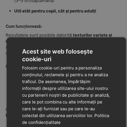
(3–5 ori/săptămână)
Util atât pentru copii, cât și pentru adulți
Cum funcționează:
Rezultatele sunt posibile datorită
texturilor variate și
elementelor proeminente
din fiecare piesă, care
stimulează mușchii și circulația sanguină și acționează
Acest site web folosește
asupra punctelor reflexogene.
cookie-uri
Grad de duritate:
Folosim cookie-uri pentru a personaliza
conținutul, reclamele și pentru a ne analiza
Textură moale
: Iarbă, Scoici, Prundiș, Ciuperci
traficul. De asemenea, împărtășim
Duritate medie
: Ghinde, Marine
informații despre utilizarea site-ului nostru
cu partenerii noștri de publicitate și analiză,
Textură dură
: Spini, Piramide, Lotuși
care le pot combina cu alte informații pe
care le-ați furnizat sau pe care le-au
Combinația de durități oferă un efect complet de
masaj,
tonifiere și stimulare senzorială
.
colectat din utilizarea serviciilor lor.
Politica
de confidențialitate