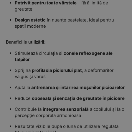
Potrivit pentru toate vârstele
– fără limită de
greutate
Design estetic
în nuanțe pastelate, ideal pentru
spații moderne
Beneficiile utilizării:
Stimulează circulația și
zonele reflexogene ale
tălpilor
Sprijină
profilaxia piciorului plat
, a deformărilor
valgus și varus
Ajută la
antrenarea și întărirea mușchilor picioarelor
Reduce
oboseala și senzația de greutate în picioare
Contribuie la
integrarea senzorială
a copilului și la o
percepție corporală armonioasă
Rezultate vizibile după o lună de utilizare regulată