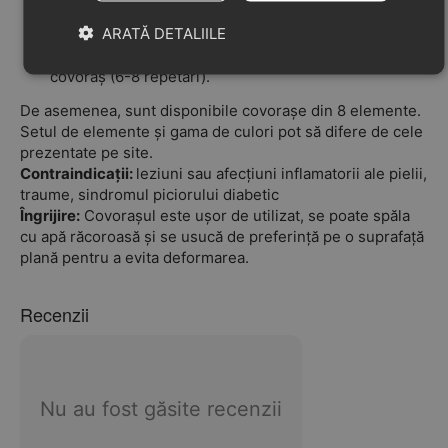
Poziția inițială — stând pe un picior, sărituri de pe un
picior pe altul (6-8 repetări)
ARATĂ DETALIILE
Poziția inițială — pe jumătate așezat, mers pe
covoraș (6-8 repetări).
De asemenea, sunt disponibile covorașe din 8
elemente.
Setul de elemente și gama de culori pot să difere de cele
prezentate pe site.
Contraindicații:
leziuni sau afecțiuni inflamatorii ale pielii,
traume, sindromul piciorului diabetic
Îngrijire:
Covorașul este ușor de utilizat, se poate spăla
cu apă răcoroasă și se usucă de preferință pe o suprafață
plană pentru a evita deformarea.
Recenzii
Nu au fost găsite recenzii