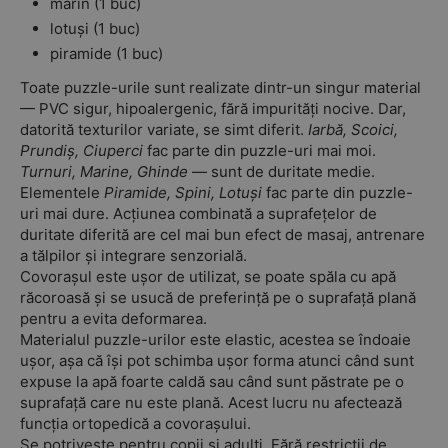
marin (1 buc)
lotuși (1 buc)
piramide (1 buc)
Toate puzzle-urile sunt realizate dintr-un singur material
— PVC sigur, hipoalergenic, fără impurități nocive. Dar,
datorită texturilor variate, se simt diferit.
Iarbă, Scoici,
Prundiș, Ciuperci
fac parte din puzzle-uri mai moi.
Turnuri, Marine, Ghinde
— sunt de duritate medie.
Elementele
Piramide, Spini, Lotuși
fac parte din puzzle-
uri mai dure. Acțiunea combinată a suprafețelor de
duritate diferită are cel mai bun efect de masaj, antrenare
a tălpilor și integrare senzorială.
Covorașul este ușor de utilizat, se poate spăla cu apă
răcoroasă și se usucă de preferință pe o suprafață plană
pentru a evita deformarea.
Materialul puzzle-urilor este elastic, acestea se îndoaie
ușor, așa că își pot schimba ușor forma atunci când sunt
expuse la apă foarte caldă sau când sunt păstrate pe o
suprafață care nu este plană. Acest lucru nu afectează
funcția ortopedică a covorașului.
Se potrivește pentru copii și adulți. Fără restricții de