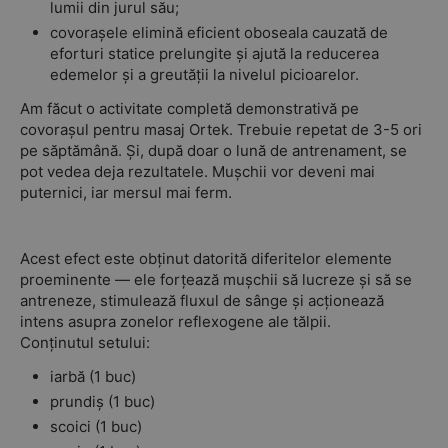
lumii din jurul său;
covorașele elimină eficient oboseala cauzată de
eforturi statice prelungite și ajută la reducerea
edemelor și a greutății la nivelul picioarelor.
Am făcut o activitate completă
demonstrativă pe
covorașul pentru masaj Ortek. Trebuie repetat de 3-5 ori
pe săptămână. Și, după doar o lună de antrenament, se
pot vedea deja rezultatele.
Mușchii vor deveni mai
puternici, iar mersul mai ferm.
Acest efect este obținut datorită diferitelor elemente
proeminente — ele forțează mușchii să lucreze și să se
antreneze, stimulează fluxul de sânge și acționează
intens asupra zonelor reflexogene ale tălpii.
Conținutul setului:
iarbă (1 buc)
prundiș (1 buc)
scoici (1 buc)