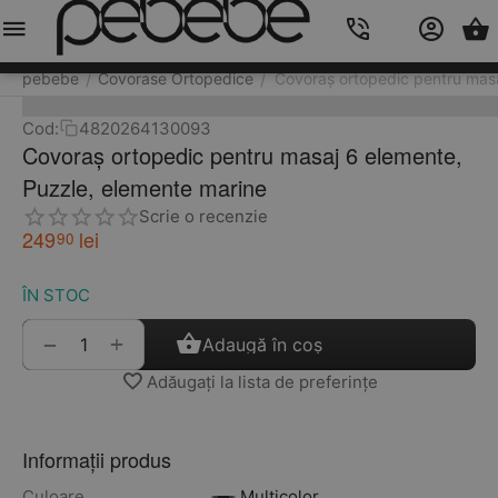
Meniu
Caută
Cos
Account
Contacts
pebebe
Covorase Ortopedice
Covoraș ortopedic pentru masa
/
/
Cod:
4820264130093
Covoraș ortopedic pentru masaj 6 elemente,
Puzzle, elemente marine
Scrie o recenzie
249
lei
90
ÎN STOC
+
−
Adaugă în coș
Adăugați la lista de preferințe
Informații produs
Culoare
Multicolor