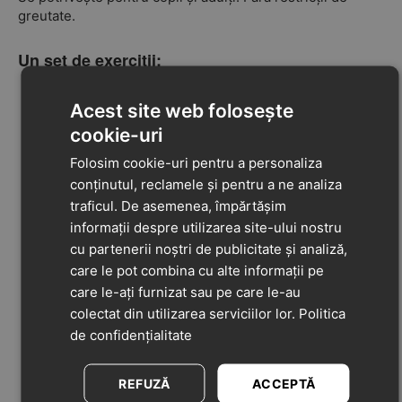
greutate.
Un set de exerciții:
Mers pe covoraș înainte și înapoi (7-9 repetări).
Acest site web folosește
Poziția inițială — stând în picioare, ridicarea pe
cookie-uri
vârfuri (7-9 repetări).
Poziția inițială — stând în picioare, trecerea de pe
Folosim cookie-uri pentru a personaliza
călcâie pe vârfuri și înapoi (7-9 repetări).
conținutul, reclamele și pentru a ne analiza
Mers cu pas încrucișat pe covoraș (7-9 repetări).
traficul. De asemenea, împărtășim
Mers pe partea interioară a tălpii (7-9 repetări).
informații despre utilizarea site-ului nostru
Mers pe partea exterioară a tălpii (7-9 repetări).
cu partenerii noștri de publicitate și analiză,
Mers pe vârfuri (30-60 de secunde).
care le pot combina cu alte informații pe
Poziția inițială — stând în picioare, genuflexiuni,
care le-ați furnizat sau pe care le-au
menținând întreaga talpă pe pământ, fără să se ridice
colectat din utilizarea serviciilor lor.
Politica
călcâiul de pe covoraș (7-9 repetări).
de confidențialitate
Poziția inițială — stând în picioare, menținerea
echilibrului pe un picior (7-9 repetări).
REFUZĂ
ACCEPTĂ
Sărituri de pe o placă pe alta (7-9 repetări).