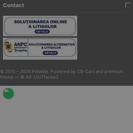
Contact
© 2015 - 2026 Pebebe. Powered by
CS-Cart
and premium
theme —
© AB: UniTheme2