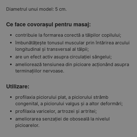
Diametrul unui model: 5 cm.
Ce face covorașul pentru masaj:
contribuie la formarea corectă a tălpilor copilului;
îmbunătățește tonusul muscular prin întărirea arcului
longitudinal și transversal al tălpii;
are un efect activ asupra circulației sângelui;
ameliorează tensiunea din picioare acționând asupra
terminațiilor nervoase.
Utilizare:
profilaxia piciorului plat, a piciorului strâmb
congenital, a piciorului valgus și a altor deformări;
profilaxia varicelor, artrozei și artritei;
ameliorarea senzației de oboseală la nivelul
picioarelor.