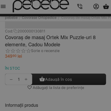
Meniu
Caută
Cos
Account
Contacts
pebebe
Covorase Ortopedice
Covoraș de masaj Ortek Mix P
/
/
Cod:
2000000130811
Covoraș de masaj Ortek Mix Puzzle-uri 8
elemente, Cadou Modele
Scrie o recenzie
349
lei
90
ÎN STOC
+
−
Adaugă în coș
Adăugați la lista de preferințe
Informații produs