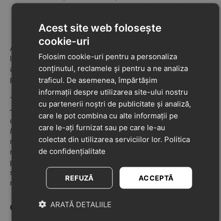
Sărituri pe un picior, apoi pe celălalt (de 6-8 ori).
Poziția pe jumătate așezat, mers pe covoraș (20-30
Acest site web folosește
de secunde).
cookie-uri
Antrenamentele se fac de 3-5 ori pe săptămână. După o
Folosim cookie-uri pentru a personaliza
lună de exersare, se pot observa rezultatele
conținutul, reclamele și pentru a ne analiza
antrenamentelor la copil. Mușchii vor deveni mai
puternici și mersul mai încrezător.
traficul. De asemenea, împărtășim
informații despre utilizarea site-ului nostru
Toate puzzle-urile sunt realizate dintr-un singur material
cu partenerii noștri de publicitate și analiză,
— PVC sigur, hipoalergenic, fără impurități nocive. Dar,
care le pot combina cu alte informații pe
datorită texturilor variate, se simt diferit.
Pazzle-urile
care le-ați furnizat sau pe care le-au
Iarbă, Scoici, Prundiș, Ciuperci
sunt din categoria celor
colectat din utilizarea serviciilor lor.
Politica
mai moi.
Puzzle-urile Turnuri, Aricei, Marin, Ghinde
—
de confidențialitate
medii
.
Puzzle-urile Piramide, Spini, Lotuși, Conuri
fac
parte din cele mai dure
.
Acțiunea combinată a
suprafețelor de duritate diferită are cel mai bun efect de
REFUZĂ
ACCEPTĂ
masaj, antrenare a tălpilor și integrare senzorială.
ARATĂ DETALIILE
Contraindicații: