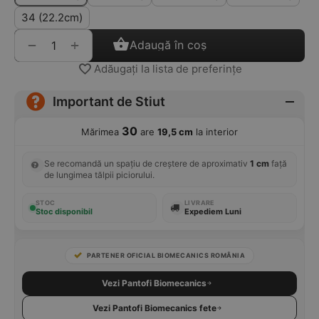
34 (22.2cm)
+
−
Adaugă în coș
Adăugați la lista de preferințe
Important de Stiut
30
Mărimea
are
19,5 cm
la interior
Se recomandă un spațiu de creștere de aproximativ
1 cm
față
de lungimea tălpii piciorului.
STOC
LIVRARE
Stoc disponibil
Expediem Luni
PARTENER OFICIAL BIOMECANICS ROMÂNIA
Vezi Pantofi Biomecanics
Vezi Pantofi Biomecanics fete