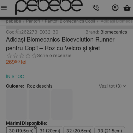
Meniu
Caută
Cos
Account
Contacts
pebebe
Pantofi
Pantofi Biomecanics Copii
Adidași Biomecan
/
/
/
Cod:
262273-E032-30
Brand:
Biomecanics
Adidași Biomecanics Bioevolution Runner
pentru Copii – Roz cu Velcro și șiret
Scrie o recenzie
269
lei
90
ÎN STOC
Culoare:
Roz deschis
Vezi tot (3)
Mărimi Disponibile:
30 (19.5cm)
31 (20cm)
32 (20.5cm)
33 (21.5cm)