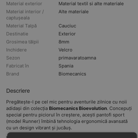
Material exterior
Material textil si alte materiale
Material interior /
Alte materiale
captușeala
Material Talpă
Cauciuc
Destinatie
Exterior
Grosimea tălpii
8mm
Inchidere
Velcro
Sezon
primavara
toamna
Fabricat în
Spania
Brand
Biomecanics
Descriere
Pregătește-l pe cel mic pentru aventurile zilnice cu noii
adidași din colecția
Biomecanics Bioevolution
. Concepuți
special pentru piciorul în creștere, acești pantofi sport
(model Runner) îmbină tehnologia ergonomică avansată
cu un design vibrant și jucăuș.
Modelul iese în evidență prin imprimeul dinamic, tip