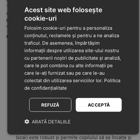
"splash", care combină nuanțe de albastru electric, alb și
Acest site web folosește
accente energice de portocaliu neon. Sunt perfecți
cookie-uri
pentru joacă, parc sau grădiniță, oferind un look cool și
vizibilitate.
Folosim cookie-uri pentru a personaliza
conținutul, reclamele și pentru a ne analiza
Caracteristici Cheie:
traficul. De asemenea, împărtășim
Design Ergonomic:
Respectă evoluția piciorului
informații despre utilizarea site-ului nostru
copilului, oferind spațiu suficient pentru degete și
cu partenerii noștri de publicitate și analiză,
instep (rist) reglabil.
care le pot combina cu alte informații pe
Stabilitate:
Echipat cu stabilizatori laterali moi (fără
care le-ați furnizat sau pe care le-au
contrafort rigid) care controlează mișcarea gleznei
colectat din utilizarea serviciilor lor.
Politica
fără a o limita, prevenind accidentările.
de confidențialitate
Materiale Premium:
Exterior din material textil
respirabil (mesh) și sintetic durabil, ideal pentru
sezonul cald sau activități intense.
REFUZĂ
ACCEPTĂ
Branț Antibacterian:
Branț detașabil, tratat împotriva
bacteriilor și mirosurilor neplăcute, asigurând un
ARATĂ DETALIILE
mediu igienic.
Autonomie:
Sistemul de închidere cu dublu velcro
(scai) este robust și permite copilului să se încalțe și