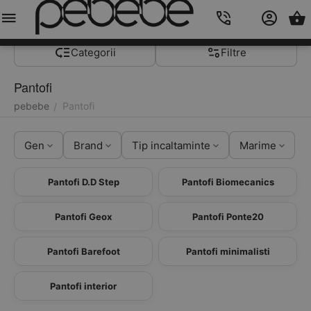
Meniu
Caută
Cos
Account
Contacts
Categorii
Filtre
Pantofi
pebebe
Pantofi
/
Gen
Brand
Tip incaltaminte
Marime
Pantofi D.D Step
Pantofi Biomecanics
Pantofi Geox
Pantofi Ponte20
Pantofi Barefoot
Pantofi minimalisti
Pantofi interior